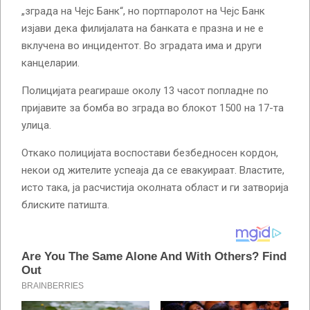
„зграда на Чејс Банк“, но портпаролот на Чејс Банк
изјави дека филијалата на банката е празна и не е
вклучена во инцидентот. Во зградата има и други
канцеларии.
Полицијата реагираше околу 13 часот попладне по
пријавите за бомба во зграда во блокот 1500 на 17-та
улица.
Откако полицијата воспостави безбедносен кордон,
некои од жителите успеаја да се евакуираат. Властите,
исто така, ја расчистија околната област и ги затворија
блиските патишта.