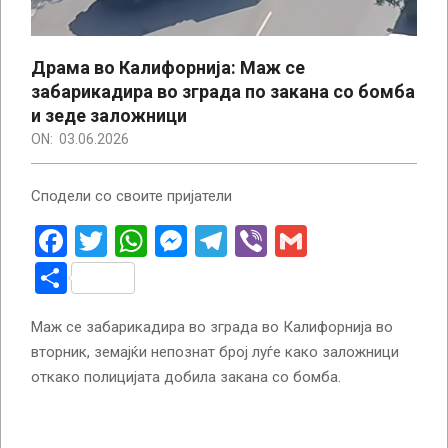
Драма во Калифорнија: Маж се
забарикадира во зграда по закана со бомба
и зеде заложници
ON:
03.06.2026
Сподели со своите пријатели
Facebook
Twitter
WhatsApp
Messenger
Telegram
Viber
Gmail
Share
Маж се забарикадира во зграда во Калифорнија во
вторник, земајќи непознат број луѓе како заложници
откако полицијата добила закана со бомба.