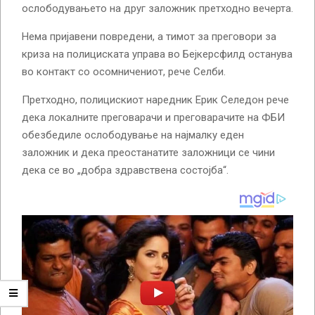
ослободувањето на друг заложник претходно вечерта.
Нема пријавени повредени, а тимот за преговори за
криза на полициската управа во Бејкерсфилд останува
во контакт со осомничениот, рече Селби.
Претходно, полицискиот наредник Ерик Селедон рече
дека локалните преговарачи и преговарачите на ФБИ
обезбедиле ослободување на најмалку еден
заложник и дека преостанатите заложници се чини
дека се во „добра здравствена состојба“.