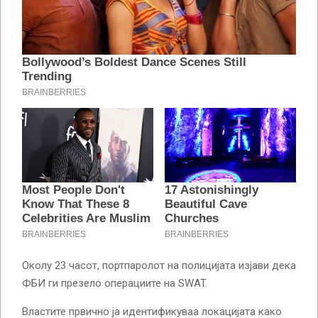
Околу 23 часот, портпаролот на полицијата изјави дека
ФБИ ги презело операциите на SWAT.
Властите првично ја идентификуваа локацијата како