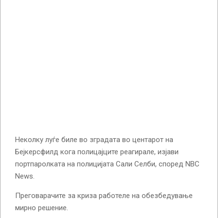
Неколку луѓе биле во зградата во центарот на
Бејкерсфилд кога полицајците реагирале, изјави
портпаролката на полицијата Сали Селби, според NBC
News.
Преговарачите за криза работеле на обезбедување
мирно решение.