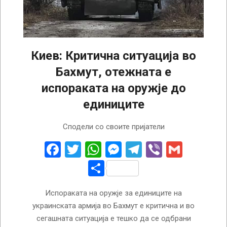
Киев: Критична ситуација во
Бахмут, отежната е
испораката на оружје до
единиците
2023-
Сподели со своите пријатели
03-
16
Facebook
Twitter
WhatsApp
Messenger
Telegram
Viber
Gmail
Share
Испораката на оружје за единиците на
украинската армија во Бахмут е критична и во
сегашната ситуација е тешко да се одбрани