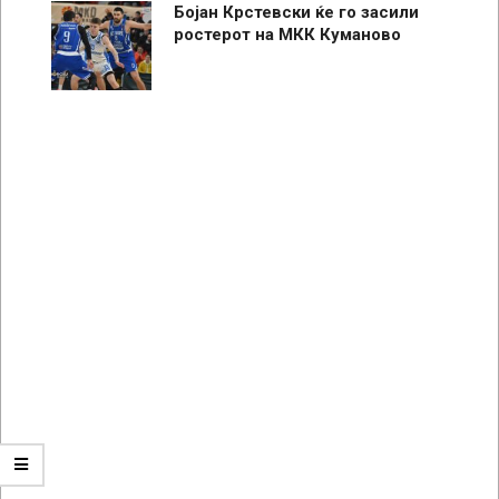
Бојан Крстевски ќе го засили
ростерот на МКК Куманово