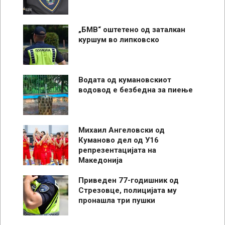
„БМВ“ оштетено од заталкан
куршум во липковско
Водата од кумановскиот
водовод е безбедна за пиење
Михаил Ангеловски од
Куманово дел од У16
репрезентацијата на
Македонија
Приведен 77-годишник од
Стрезовце, полицијата му
пронашла три пушки