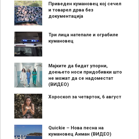
Приведен кумановец кој сечел
и товарел дрва без
документација
Три лица натепале и ограбиле
кумановец
Мајките да бидат упорни,
доењето носи придобивки што
не можат да се надоместат
(ВИДЕО)
Хороскоп за четврток, 6 август
Quickie – Нова песна на
кумановец Аиман (ВИДЕО)