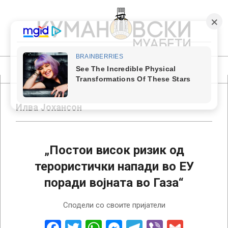
Skip
to
content
КУМАНОВСКИ
МУАБЕТИ
Primary
Navigation
Menu
Илва Јохансон
„Постои висок ризик од
терористички напади во ЕУ
поради војната во Газа“
2023-
Сподели со своите пријатели
12-
05