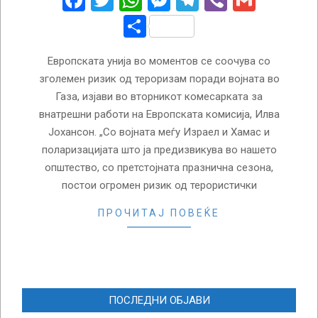
Facebook
Twitter
WhatsApp
Messenger
Telegram
Viber
Gmail
Share
Европската унија во моментов се соочува со
зголемен ризик од тероризам поради војната во
Газа, изјави во вторникот комесарката за
внатрешни работи на Европската комисија, Илва
Јохансон. „Со војната меѓу Израел и Хамас и
поларизацијата што ја предизвикува во нашето
општество, со претстојната празнична сезона,
постои огромен ризик од терористички
ПРОЧИТАЈ ПОВЕЌЕ
ПОСЛЕДНИ ОБЈАВИ