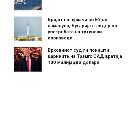
Бројот на пушачи во ЕУ се
намалува, Бугарија е лидер во
употребата на тутунски
производи
Врховниот суд ги поништи
царините на Трамп: САД вратија
100 милијарди долари