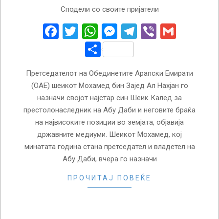
2023-
Сподели со своите пријатели
03-
30
Facebook
Twitter
WhatsApp
Messenger
Telegram
Viber
Gmail
Share
Претседателот на Обединетите Арапски Емирати
(ОАЕ) шеикот Мохамед бин Зајед Ал Нахјан го
назначи својот најстар син Шеик Калед за
престолонаследник на Абу Даби и неговите браќа
на највисоките позиции во земјата, објавија
државните медиуми. Шеикот Мохамед, кој
минатата година стана претседател и владетел на
Абу Даби, вчера го назначи
ПРОЧИТАЈ ПОВЕЌЕ