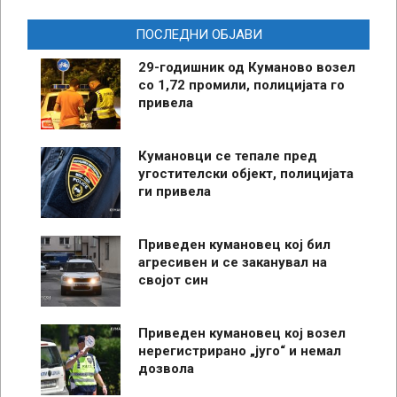
ПОСЛЕДНИ ОБЈАВИ
29-годишник од Куманово возел
со 1,72 промили, полицијата го
привела
Кумановци се тепале пред
угостителски објект, полицијата
ги привела
Приведен кумановец кој бил
агресивен и се заканувал на
својот син
Приведен кумановец кој возел
нерегистрирано „југо“ и немал
дозвола