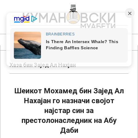
Skip
to
content
КУМАНОВСКИ
МУАБЕТИ
Primary
Navigation
Menu
Хаза бин Зајед Ал Нахјан
Шеикот Мохамед бин Зајед Ал
Нахајан го назначи својот
најстар син за
престолонаследник на Абу
Даби