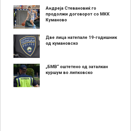
Андреја Стевановиќ го
продолжи договорот со МКК
Куманово
Две лица натепале 19-годишник
од кумановско
„БМВ“ оштетено од заталкан
куршум во липковско