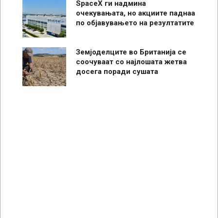
SpaceX ги надмина
очекувањата, но акциите паднаа
по објавувањето на резултатите
Земјоделците во Британија се
соочуваат со најлошата жетва
досега поради сушата