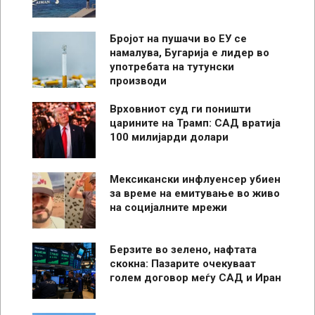
Бројот на пушачи во ЕУ се
намалува, Бугарија е лидер во
употребата на тутунски
производи
Врховниот суд ги поништи
царините на Трамп: САД вратија
100 милијарди долари
Мексикански инфлуенсер убиен
за време на емитување во живо
на социјалните мрежи
Берзите во зелено, нафтата
скокна: Пазарите очекуваат
голем договор меѓу САД и Иран