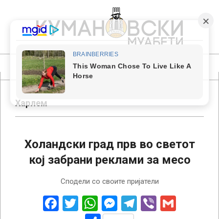
Skip
to
content
КУМАНОВСКИ
МУАБЕТИ
Primary
Navigation
Menu
Харлем
Холандски град прв во светот
кој забрани реклами за месо
2022-
Сподели со своите пријатели
09-
07
Facebook
Twitter
WhatsApp
Messenger
Telegram
Viber
Gmail