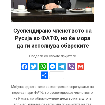
Суспендирано членството на
Русија во ФАТФ, но ќе мора
да ги исполнува обврските
2023-
Сподели со своите пријатели
02-
25
Facebook
Twitter
WhatsApp
Messenger
Telegram
Viber
Gmail
Share
Меѓународното тело за контрола и спречување на
перење пари ФАТФ го суспендираше членството
на Русија, со образложение дека војната што ја
води во Украина ги нарушува принципите на таа