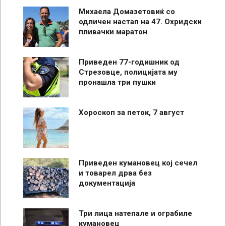
Михаела Домазетовиќ со
одличен настап на 47. Охридски
пливачки маратон
Приведен 77-годишник од
Стрезовце, полицијата му
пронашла три пушки
Хороскоп за петок, 7 август
Приведен кумановец кој сечел
и товарел дрва без
документација
Три лица натепале и ограбиле
кумановец