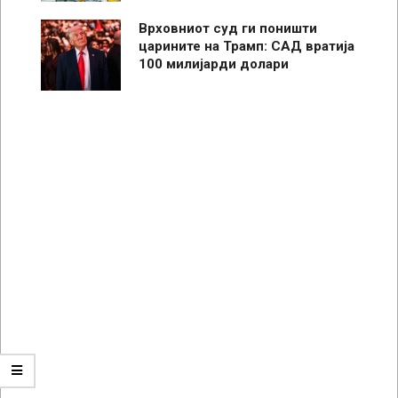
Врховниот суд ги поништи
царините на Трамп: САД вратија
100 милијарди долари