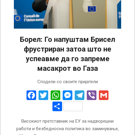
Борел: Го напуштам Брисел
фрустриран затоа што не
успеавме да го запреме
масакрот во Газа
2024-
Сподели со своите пријатели
11-
30
Facebook
Twitter
WhatsApp
Messenger
Telegram
Viber
Gmail
Share
Високиот претставник на ЕУ за надворешни
работи и безбедносна политика во заминување,