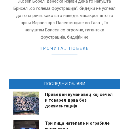
Жозеп Борел, денеска изјави дека го напушта
Брисел „со голема фрустрација“, бидејќи не успеал
да го спречи, како што наведе, масакрот што го
врши Израел врз Палестинците во Газа. „Го
напуштам Брисел со огромна, гигантска
фрустрација, бидејќи не
ПРОЧИТАЈ ПОВЕЌЕ
ПОСЛЕДНИ ОБЈАВИ
Приведен кумановец кој сечел
и товарел дрва без
документација
Три лица натепале и ограбиле
кумановец