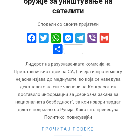
оружје за уништување на
сателити
2024-
Сподели со своите пријатели
02-
15
Facebook
Twitter
WhatsApp
Messenger
Telegram
Viber
Gmail
Share
Лидерот на разузнавачката комисија на
Претставничкиот дом на САД вчера испрати многу
нејасна изјава до медиумите, во која се наведува
дека телото на сите членови на Конгресот им
доставило информации за „сериозна закана за
националната безбедност“, за кои извори тврдат
дека е поврзано со Русија. Како што пренесува
Политико, повикувајќи
ПРОЧИТАЈ ПОВЕЌЕ