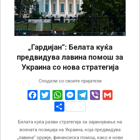
„Гардијан“: Белата куќа
предвидува лавина помош за
Украина со нова стратегија
2024-
Сподели со своите пријатели
12-
06
Facebook
Twitter
WhatsApp
Messenger
Telegram
Viber
Gmail
Share
Белата куќа разви стратегија за зајакнување на
воената позиција на Украина, која предвидува
„лавина“ оружје, финансиска помош, како и нови