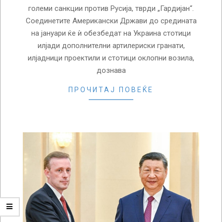
големи санкции против Русија, тврди „Гардијан“.
Соединетите Американски Држави до средината
на јануари ќе ѝ обезбедат на Украина стотици
илјади дополнителни артилериски гранати,
илјадници проектили и стотици оклопни возила,
дознава
ПРОЧИТАЈ ПОВЕЌЕ