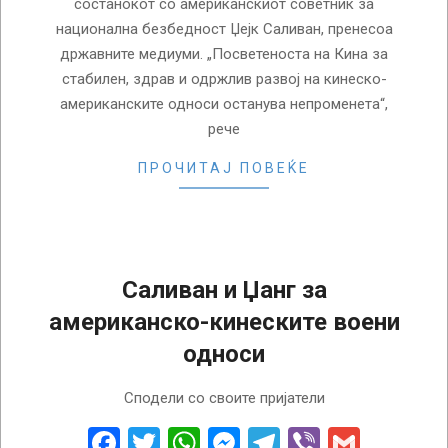
состанокот со американскиот советник за
национална безбедност Џејк Саливан, пренесоа
државните медиуми. „Посветеноста на Кина за
стабилен, здрав и одржлив развој на кинеско-
американските односи останува непроменета“,
рече
ПРОЧИТАЈ ПОВЕЌЕ
Саливан и Џанг за
американско-кинеските воени
односи
2024-
Сподели со своите пријатели
08-
29
Facebook
Twitter
WhatsApp
Messenger
Telegram
Viber
Gmail