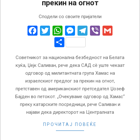
прекин на огнот
2024-
Сподели со своите пријатели
06-
05
Facebook
Twitter
WhatsApp
Messenger
Telegram
Viber
Gmail
Share
Советникот за национална безбедност на Белата
куќа, Џејк Саливан, рече дека САД сè уште чекаат
одговор од милитантната група Хамас на
израелскиот предлог за прекин на огнот,
претставен од американскиот претседател Џозеф
Бајден во петокот. „Очекуваме одговор од Хамас“
преку катарските посредници, рече Саливан и
најави дека директорот на Централната
ПРОЧИТАЈ ПОВЕЌЕ