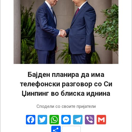
Бајден планира да има
телефонски разговор со Си
Џинпинг во блиска иднина
2024-
Сподели со своите пријатели
08-
29
Facebook
Twitter
WhatsApp
Messenger
Telegram
Viber
Gmail
Share