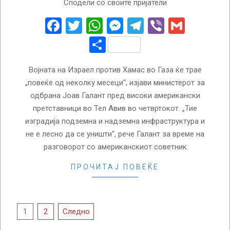
Сподели со своите пријатели
12-
15
Facebook
Twitter
WhatsApp
Messenger
Telegram
Viber
Gmail
Share
Војната на Израел против Хамас во Газа ќе трае
„повеќе од неколку месеци“, изјави министерот за
одбрана Јоав Галант пред високи американски
претставници во Тел Авив во четвртокот. „Тие
изградија подземна и надземна инфраструктура и
не е лесно да се уништи“, рече Галант за време на
разговорот со американскиот советник
ПРОЧИТАЈ ПОВЕЌЕ
Posts
1
2
Следно
pagination