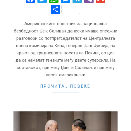
Share
Американскиот советник за национална
безбедност Џејк Саливан денеска имаше опсежни
разговори со потпретседателот на Централната
воена комисија на Кина, генерал Џанг Јуксија, на
крајот од тридневната посета на Пекинг, со цел
да се намалат тензиите меѓу двете суперсили. На
состанокот, прв меѓу Џанг и Саливан, и прв меѓу
висок американски
ПРОЧИТАЈ ПОВЕЌЕ