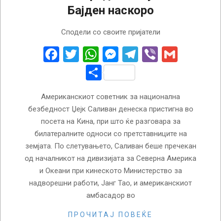
Бајден наскоро
2024-
Сподели со своите пријатели
08-
27
Facebook
Twitter
WhatsApp
Messenger
Telegram
Viber
Gmail
Share
Американскиот советник за национална
безбедност Џејк Саливан денеска пристигна во
посета на Кина, при што ќе разговара за
билатералните односи со претставниците на
земјата. По слетувањето, Саливан беше пречекан
од началникот на дивизијата за Северна Америка
и Океани при кинеското Министерство за
надворешни работи, Јанг Тао, и американскиот
амбасадор во
ПРОЧИТАЈ ПОВЕЌЕ