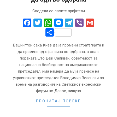
2024-
Сподели со своите пријатели
01-
16
Facebook
Twitter
WhatsApp
Messenger
Telegram
Viber
Gmail
Share
Вашингтон сака Киев да ја промени стратегијата и
да премине од офанзива во одбрана, а ова е
пораката што Џејк Саливан, советникот за
национална безбедност на американскиот
претседател, има намера да му ја пренесе на
украинскиот претседател Володимир Зеленски за
време на разговорите на Светскиот економски
форум во Давос, пишува
ПРОЧИТАЈ ПОВЕЌЕ