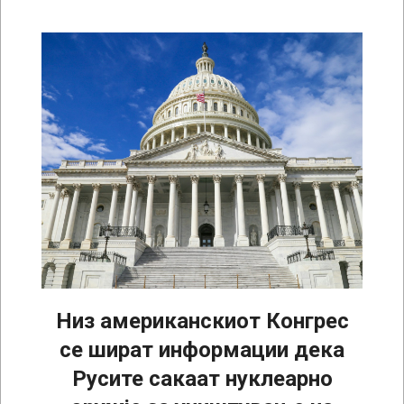
Низ американскиот Конгрес
се шират информации дека
Русите сакаат нуклеарно