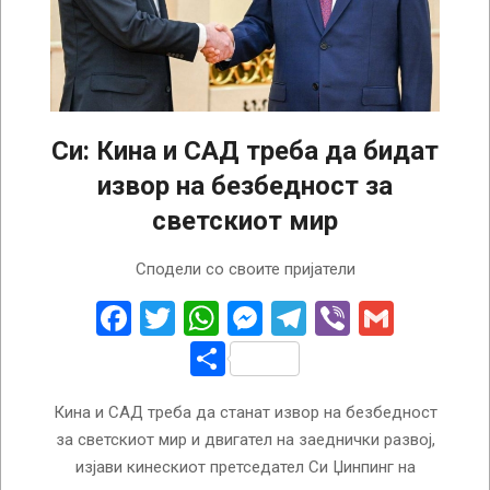
Си: Кина и САД треба да бидат
извор на безбедност за
светскиот мир
2024-
Сподели со своите пријатели
08-
29
Facebook
Twitter
WhatsApp
Messenger
Telegram
Viber
Gmail
Share
Кина и САД треба да станат извор на безбедност
за светскиот мир и двигател на заеднички развој,
изјави кинескиот претседател Си Џинпинг на