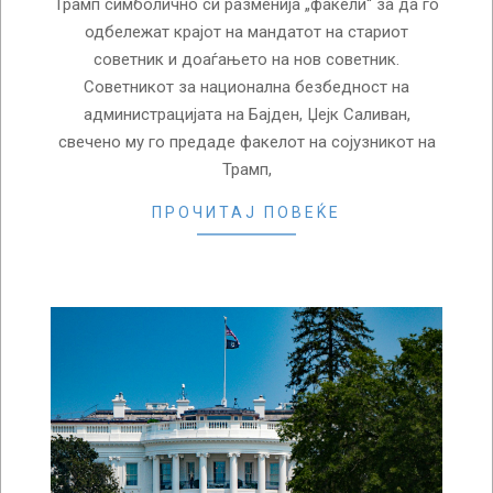
Трамп симболично си разменија „факели“ за да го
одбележат крајот на мандатот на стариот
советник и доаѓањето на нов советник.
Советникот за национална безбедност на
администрацијата на Бајден, Џејк Саливан,
свечено му го предаде факелот на сојузникот на
Трамп,
ПРОЧИТАЈ ПОВЕЌЕ