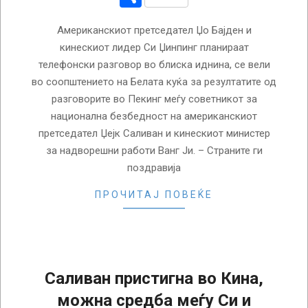
Американскиот претседател Џо Бајден и
кинескиот лидер Си Џинпинг планираат
телефонски разговор во блиска иднина, се вели
во соопштението на Белата куќа за резултатите од
разговорите во Пекинг меѓу советникот за
национална безбедност на американскиот
претседател Џејк Саливан и кинескиот министер
за надворешни работи Ванг Ји. – Страните ги
поздравија
ПРОЧИТАЈ ПОВЕЌЕ
Саливан пристигна во Кина,
можна средба меѓу Си и