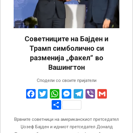
Советниците на Бајден и
Трамп симболично си
разменија „факел“ во
Вашингтон
2025-
Сподели со своите пријатели
01-
15
Facebook
Twitter
WhatsApp
Messenger
Telegram
Viber
Gmail
Share
Врвните советници на американскиот претседател
Џозеф Бајден и идниот претседател Доналд