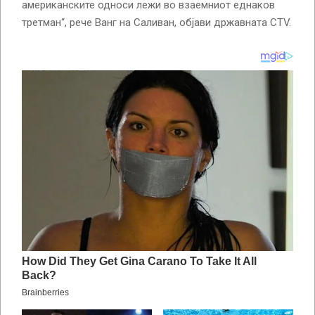
американските односи лежи во взаемниот еднаков
третман“, рече Ванг на Саливан, објави државната CTV.