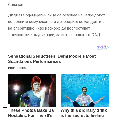
Саливан.
Двајцата официјални лица се осврнаа на напредокот
во воените комуникации и договорите командантите
на оперативно ниво наскоро да воспостават
телефонски комуникации, за што се залагаат САД.