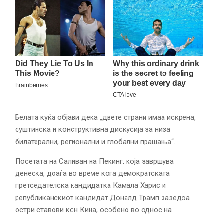
Белата куќа објави дека „двете страни имаа искрена,
суштинска и конструктивна дискусија за низа
билатерални, регионални и глобални прашања“.
Посетата на Саливан на Пекинг, која завршува
денеска, доаѓа во време кога демократската
претседателска кандидатка Камала Харис и
републиканскиот кандидат Доналд Трамп зазедоа
остри ставови кон Кина, особено во однос на