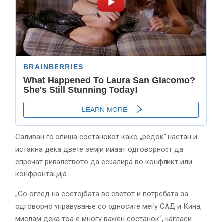
Саливан го опиша состанокот како „редок“ настан и
истакна дека двете земји имаат одговорност да
спречат ривалството да ескалира во конфликт или
конфронтација.
„Со оглед на состојбата во светот и потребата за
одговорно управување со односите меѓу САД и Кина,
мислам дека тоа е многу важен состанок“, нагласи