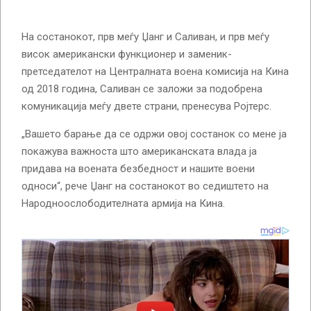
На состанокот, прв меѓу Џанг и Саливан, и прв меѓу
висок американски функционер и заменик-
претседателот на Централната воена комисија на Кина
од 2018 година, Саливан се заложи за подобрена
комуникација меѓу двете страни, пренесува Ројтерс.
„Вашето барање да се одржи овој состанок со мене ја
покажува важноста што американската влада ја
придава на воената безбедност и нашите воени
односи“, рече Џанг на состанокот во седиштето на
Народноослободителната армија на Кина.