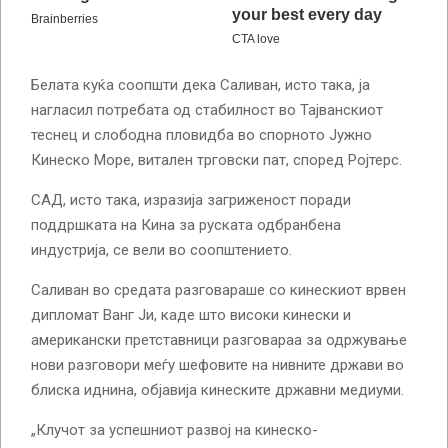
Белата куќа соопшти дека Саливан, исто така, ја
нагласил потребата од стабилност во Тајванскиот
теснец и слободна пловидба во спорното Јужно
Кинеско Море, витален трговски пат, според Ројтерс.
САД, исто така, изразија загриженост поради
поддршката на Кина за руската одбранбена
индустрија, се вели во соопштението.
Саливан во средата разговараше со кинескиот врвен
дипломат Ванг Ји, каде што високи кинески и
американски претставници разговараа за одржување
нови разговори меѓу шефовите на нивните држави во
блиска иднина, објавија кинеските државни медиуми.
„Клучот за успешниот развој на кинеско-