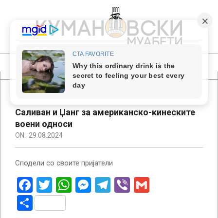
Skip
to
content
КУМАНОВСКИ
МУАБЕТИ
Primary
Navigation
Menu
Саливан и Џанг за американско-кинеските
воени односи
ON:
29.08.2024
Сподели со своите пријатели
Facebook
Twitter
WhatsApp
Messenger
Telegram
Viber
Gmail
Share