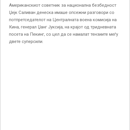
Американскиот советник за национална безбедност
Џејк Саливан денеска имаше опсежни разговори со
потпретседателот на Централната воена комисија на
Кина, генерал Џанг Јуксија, на крајот од тридневната
посета на Пекинг, со цел да се намалат тензиите меѓу
двете суперсили.