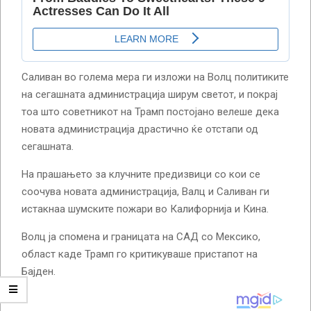
Саливан во голема мера ги изложи на Волц политиките
на сегашната администрација ширум светот, и покрај
тоа што советникот на Трамп постојано велеше дека
новата администрација драстично ќе отстапи од
сегашната.
На прашањето за клучните предизвици со кои се
соочува новата администрација, Валц и Саливан ги
истакнаа шумските пожари во Калифорнија и Кина.
Волц ја спомена и границата на САД со Мексико,
област каде Трамп го критикуваше пристапот на
Бајден.