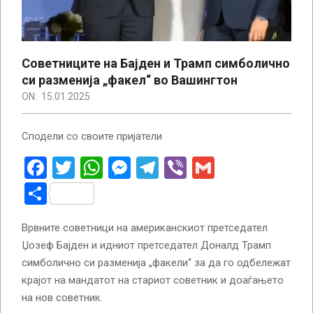
Советниците на Бајден и Трамп симболично
си разменија „факел“ во Вашингтон
ON:
15.01.2025
Сподели со своите пријатели
Facebook
Twitter
WhatsApp
Messenger
Telegram
Viber
Gmail
Share
Врвните советници на американскиот претседател
Џозеф Бајден и идниот претседател Доналд Трамп
симболично си разменија „факели“ за да го одбележат
крајот на мандатот на стариот советник и доаѓањето
на нов советник.