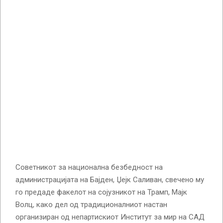
Советникот за национална безбедност на
администрацијата на Бајден, Џејк Саливан, свечено му
го предаде факелот на сојузникот на Трамп, Мајк
Волц, како дел од традиционалниот настан
организиран од непартискиот Институт за мир на САД