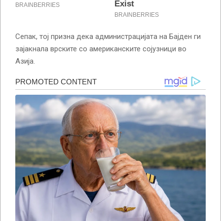
Сепак, тој призна дека администрацијата на Бајден ги
зајакнала врските со американските сојузници во
Азија.