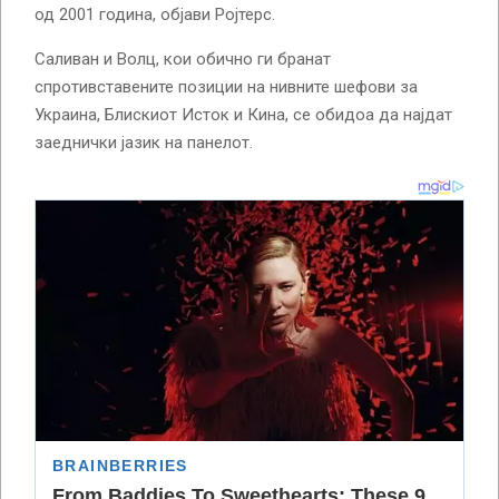
од 2001 година, објави Ројтерс.
Саливан и Волц, кои обично ги бранат
спротивставените позиции на нивните шефови за
Украина, Блискиот Исток и Кина, се обидоа да најдат
заеднички јазик на панелот.