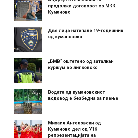
продолжи договорот со МКК
Куманово
Две лица натепале 19-годишник
од кумановско
„БМВ“ оштетено од заталкан
куршум во липковско
Водата од кумановскиот
водовод е безбедна за пиење
Михаил Ангеловски од
Куманово дел од У16
репрезентацијата на