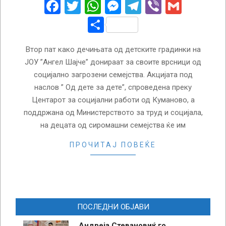
21
Facebook
Twitter
WhatsApp
Messenger
Telegram
Viber
Gmail
Share
Втор пат како дечињата од детските градинки на
ЈОУ ”Ангел Шајче” донираат за своите врсници од
социјално загрозени семејства. Акцијата под
наслов ” Од дете за дете”, спроведена преку
Центарот за социјални работи од Куманово, а
поддржана од Министерството за труд и социјала,
на децата од сиромашни семејства ќе им
ПРОЧИТАЈ ПОВЕЌЕ
ПОСЛЕДНИ ОБЈАВИ
Андреја Стевановиќ го