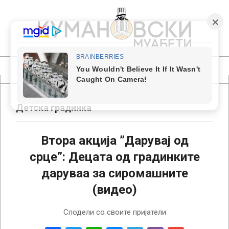
Skip
to
content
КУМАНОВСКИ
МУАБЕТИ
Primary
Navigation
Menu
Детска градинка
Втора акција ”Дарувај од
срце”: Децата од градинките
даруваа за сиромашните
(видео)
2015-
Сподели со своите пријатели
04-