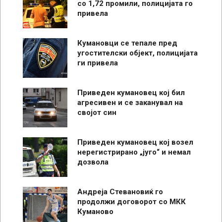
со 1,72 промили, полицијата го
привела
Кумановци се тепале пред
угостителски објект, полицијата
ги привела
Приведен кумановец кој бил
агресивен и се заканувал на
својот син
Приведен кумановец кој возел
нерегистрирано „југо“ и немал
дозвола
Андреја Стевановиќ го
продолжи договорот со МКК
Куманово