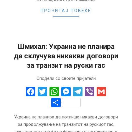
ПРОЧИТАЈ ПОВЕЌЕ
Шмихал: Украина не планира
да склучува никакви договори
за транзит на руски гас
2025-
Сподели со своите пријатели
01-
10
Facebook
Twitter
WhatsApp
Messenger
Telegram
Viber
Gmail
Share
Украина не планира да потпише никакви договори
за продолжување на транзитот на рускиот гас,
туку наместо тоа ќе се фокусира на зголемување