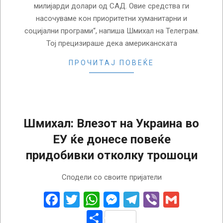
милијарди долари од САД. Овие средства ги
насочуваме кон приоритетни хуманитарни и
социјални програми“, напиша Шмихал на Телеграм.
Тој прецизираше дека американската
ПРОЧИТАЈ ПОВЕЌЕ
Шмихал: Влезот на Украина во
ЕУ ќе донесе повеќе
придобивки отколку трошоци
2024-
Сподели со своите пријатели
03-
18
Facebook
Twitter
WhatsApp
Messenger
Telegram
Viber
Gmail
Share