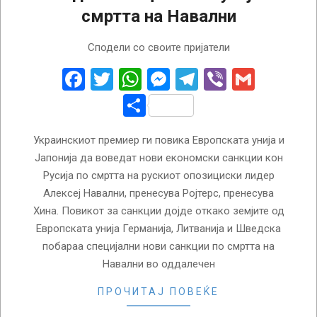
смртта на Навални
2024-
Сподели со своите пријатели
02-
20
Facebook
Twitter
WhatsApp
Messenger
Telegram
Viber
Gmail
Share
Украинскиот премиер ги повика Европската унија и
Јапонија да воведат нови економски санкции кон
Русија по смртта на рускиот опозициски лидер
Алексеј Навални, пренесува Ројтерс, пренесува
Хина. Повикот за санкции дојде откако земјите од
Европската унија Германија, Литванија и Шведска
побараа специјални нови санкции по смртта на
Навални во оддалечен
ПРОЧИТАЈ ПОВЕЌЕ