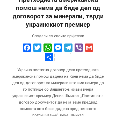
помош нема да биде дел од
договорот за минерали, тврди
украинскиот премиер
2025-
Сподели со своите пријатели
04-
28
Facebook
Twitter
WhatsApp
Messenger
Telegram
Viber
Gmail
Share
Украина постигна договор дека претходната
американска помош дадена на Киев нема да биде
дел од договорот за минерали што има намера да
го потпише со Вашингтон, изјави вчера
украинскиот премиер Денис Шмихал. „Постигнат е
договор документот да не ја земе предвид
помошта што беше дадена пред неговото
потпишување“, рече Шмихал