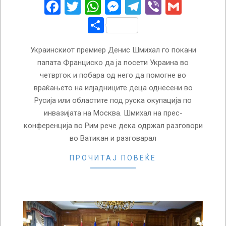
27
Facebook
Twitter
WhatsApp
Messenger
Telegram
Viber
Gmail
Share
Украинскиот премиер Денис Шмихал го покани
папата Франциско да ја посети Украина во
четврток и побара од него да помогне во
враќањето на илјадниците деца однесени во
Русија или областите под руска окупација по
инвазијата на Москва. Шмихал на прес-
конференција во Рим рече дека одржал разговори
во Ватикан и разговарал
ПРОЧИТАЈ ПОВЕЌЕ