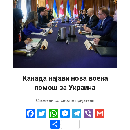
Канада најави нова воена
помош за Украина
2023-
Сподели со своите пријатели
04-
12
Facebook
Twitter
WhatsApp
Messenger
Telegram
Viber
Gmail
Share