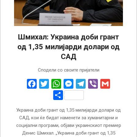
Шмихал: Украина доби грант
од 1,35 милијарди долари од
САД
2024-
Сподели со своите пријатели
11-
13
Facebook
Twitter
WhatsApp
Messenger
Telegram
Viber
Gmail
Share
Украина доби грант од 1,35 милијарди долари од
САД, кои ќе бидат наменети за хуманитарни и
социјални програми, објави украинскиот премиер
Денис Шмихал. „Украина доби грант од 1,35