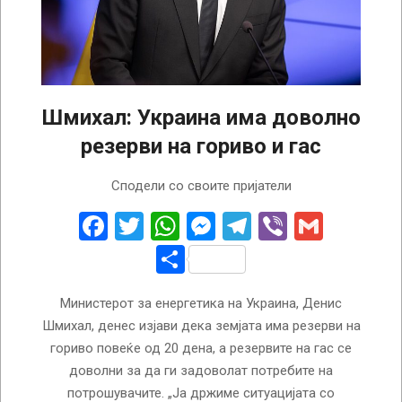
Шмихал: Украина има доволно
резерви на гориво и гас
2026-
Сподели со своите пријатели
01-
16
Facebook
Twitter
WhatsApp
Messenger
Telegram
Viber
Gmail
Share
Министерот за енергетика на Украина, Денис
Шмихал, денес изјави дека земјата има резерви на
гориво повеќе од 20 дена, а резервите на гас се
доволни за да ги задоволат потребите на
потрошувачите. „Ја држиме ситуацијата со