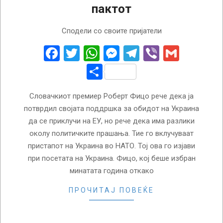
пактот
2024-
Сподели со своите пријатели
01-
25
Facebook
Twitter
WhatsApp
Messenger
Telegram
Viber
Gmail
Share
Словачкиот премиер Роберт Фицо рече дека ја
потврдил својата поддршка за обидот на Украина
да се приклучи на ЕУ, но рече дека има разлики
околу политичките прашања. Тие го вклучуваат
пристапот на Украина во НАТО. Тој ова го изјави
при посетата на Украина. Фицо, кој беше избран
минатата година откако
ПРОЧИТАЈ ПОВЕЌЕ