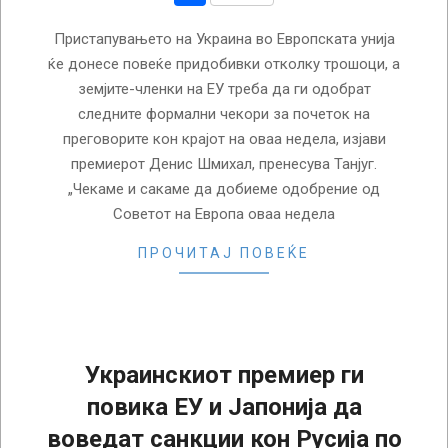
Пристапувањето на Украина во Европската унија
ќе донесе повеќе придобивки отколку трошоци, а
земјите-членки на ЕУ треба да ги одобрат
следните формални чекори за почеток на
преговорите кон крајот на оваа недела, изјави
премиерот Денис Шмихал, пренесува Танјуг.
„Чекаме и сакаме да добиеме одобрение од
Советот на Европа оваа недела
ПРОЧИТАЈ ПОВЕЌЕ
Украинскиот премиер ги
повика ЕУ и Јапонија да
воведат санкции кон Русија по