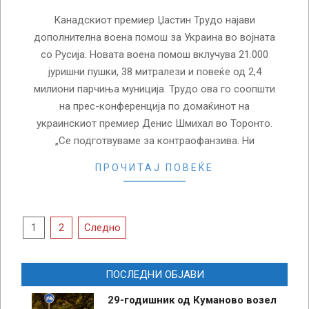
Канадскиот премиер Џастин Трудо најави
дополнителна воена помош за Украина во војната
со Русија. Новата воена помош вклучува 21.000
јуришни пушки, 38 митралези и повеќе од 2,4
милиони парчиња муниција. Трудо ова го соопшти
на прес-конференција по домаќинот на
украинскиот премиер Денис Шмихал во Торонто.
„Се подготвуваме за контраофанзива. Ни
ПРОЧИТАЈ ПОВЕЌЕ
Posts
1
2
Следно
pagination
ПОСЛЕДНИ ОБЈАВИ
29-годишник од Куманово возел