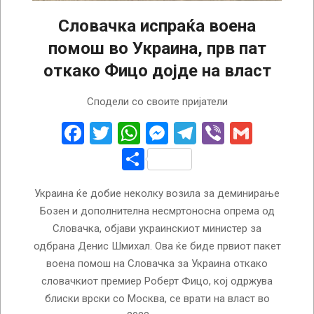
Словачка испраќа воена
помош во Украина, прв пат
откако Фицо дојде на власт
2025-
Сподели со своите пријатели
10-
07
Facebook
Twitter
WhatsApp
Messenger
Telegram
Viber
Gmail
Share
Украина ќе добие неколку возила за деминирање
Бозен и дополнителна несмртоносна опрема од
Словачка, објави украинскиот министер за
одбрана Денис Шмихал. Ова ќе биде првиот пакет
воена помош на Словачка за Украина откако
словачкиот премиер Роберт Фицо, кој одржува
блиски врски со Москва, се врати на власт во