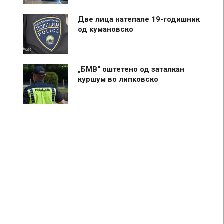
Две лица натепале 19-годишник
од кумановско
„БМВ“ оштетено од заталкан
куршум во липковско