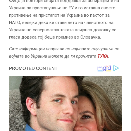
Фицо ја повтори својата поддршка за аспирациите на
Украина за пристапување во ЕУ и го истакна своето
противење на пристапот на Украина во пактот за
НАТО, велејќи дека ќе стави вето на членството на
Украина во северноатлантската алијанса доколку се
гласа додека тој беше премиер во Словачка.
Сите информации поврзани со најновите случувања со
војната во Украина можете да ги прочитате
ТУКА
.