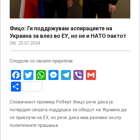
Фицо: Ги поддржувам аспирациите на
Украина за влез во ЕУ, но не и НАТО пактот
ON:
25.01.2024
Сподели со своите пријатели
Facebook
Twitter
WhatsApp
Messenger
Telegram
Viber
Gmail
Share
Словачкиот премиер Роберт Фицо рече дека ја
потврдил својата поддршка за обидот на Украина да
се приклучи на ЕУ, но рече дека има разлики околу
политичките прашања.