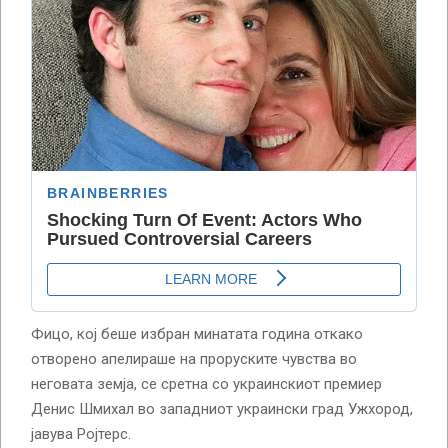
Фицо, кој беше избран минатата година откако
отворено апелираше на проруските чувства во
неговата земја, се сретна со украинскиот премиер
Денис Шмихал во западниот украински град Ужхород,
јавува Ројтерс.