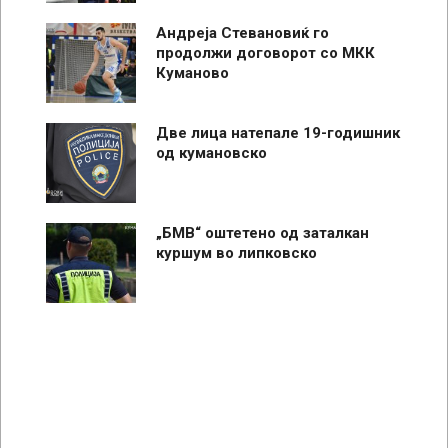
Андреја Стевановиќ го
продолжи договорот со МКК
Куманово
Две лица натепале 19-годишник
од кумановско
„БМВ“ оштетено од заталкан
куршум во липковско