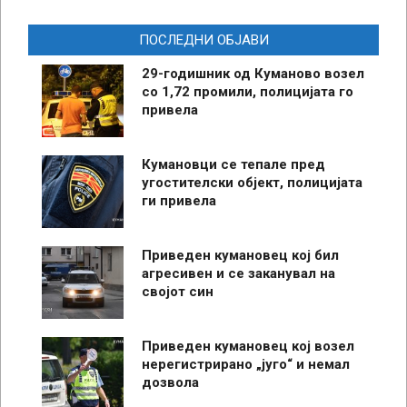
ПОСЛЕДНИ ОБЈАВИ
29-годишник од Куманово возел
со 1,72 промили, полицијата го
привела
Кумановци се тепале пред
угостителски објект, полицијата
ги привела
Приведен кумановец кој бил
агресивен и се заканувал на
својот син
Приведен кумановец кој возел
нерегистрирано „југо“ и немал
дозвола