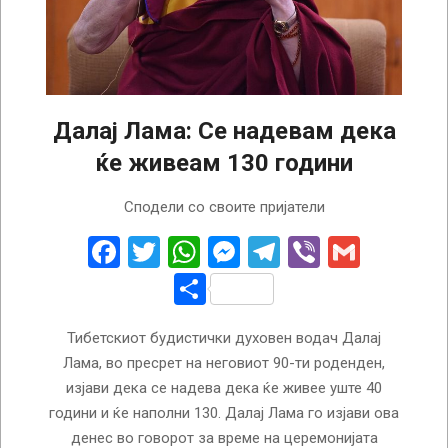
Далај Лама: Се надевам дека
ќе живеам 130 години
2025-
Сподели со своите пријатели
07-
05
Facebook
Twitter
WhatsApp
Messenger
Telegram
Viber
Gmail
Share
Тибетскиот будистички духовен водач Далај
Лама, во пресрет на неговиот 90-ти роденден,
изјави дека се надева дека ќе живее уште 40
години и ќе наполни 130. Далај Лама го изјави ова
денес во говорот за време на церемонијата