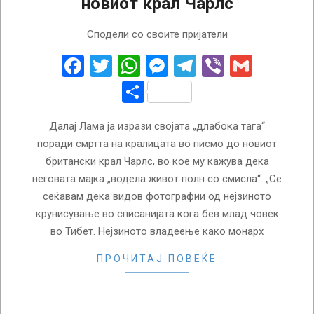
новиот крал Чарлс
2022-
Сподели со своите пријатели
09-
09
Facebook
Twitter
WhatsApp
Messenger
Telegram
Viber
Gmail
Share
Далај Лама ја изрази својата „длабока тага“
поради смртта на кралицата во писмо до новиот
британски крал Чарлс, во кое му кажува дека
неговата мајка „водела живот полн со смисла“. „Се
сеќавам дека видов фотографии од нејзиното
крунисување во списанијата кога бев млад човек
во Тибет. Нејзиното владеење како монарх
ПРОЧИТАЈ ПОВЕЌЕ