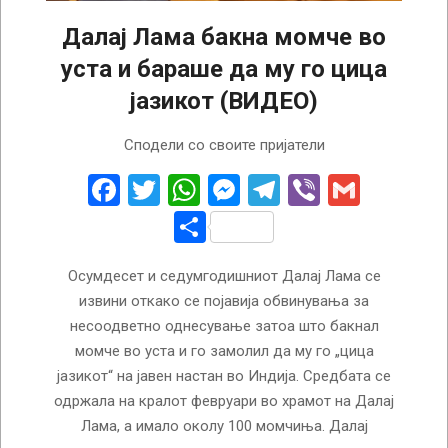
Далај Лама бакна момче во
уста и бараше да му го цица
јазикот (ВИДЕО)
2023-
Сподели со своите пријатели
04-
11
Facebook
Twitter
WhatsApp
Messenger
Telegram
Viber
Gmail
Share
Осумдесет и седумгодишниот Далај Лама се
извини откако се појавија обвинувања за
несоодветно однесување затоа што бакнал
момче во уста и го замолил да му го „цица
јазикот“ на јавен настан во Индија. Средбата се
одржала на кралот февруари во храмот на Далај
Лама, а имало околу 100 момчиња. Далај