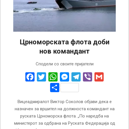
Црноморската флота доби
нов командант
2022-
Сподели со своите пријатели
08-
19
Facebook
Twitter
WhatsApp
Messenger
Telegram
Viber
Gmail
Share
Вицеадмиралот Виктор Соколов објави дека е
назначен за вршител на должноста командант на
руската Црноморска флота. „По наредба на
министерот за одбрана на Руската Федерација од