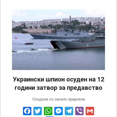
Украински шпион осуден на 12
години затвор за предавство
2022-
Сподели со своите пријатели
12-
19
Facebook
Twitter
WhatsApp
Messenger
Telegram
Viber
Gmail