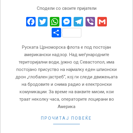
2023-
Сподели со своите пријатели
03-
02
Facebook
Twitter
WhatsApp
Messenger
Telegram
Viber
Gmail
Share
Руската Црноморска флота е под постојан
американски надзор. Над меѓународните
територијални води, јужно од Севастопол, има
постојано присуство на најмалку еден шпионски
дрон „глобален јастреб“, кој ги следи движењата
на бродовите и снима радио и електронски
комуникации. За време на ваквите мисии, кои
траат неколку часа, операторите лоцирани во
Америка
ПРОЧИТАЈ ПОВЕЌЕ