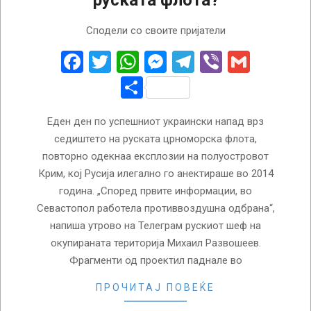
руската флота?
2023-
Сподели со своите пријатели
09-
23
Facebook
Twitter
WhatsApp
Messenger
Telegram
Viber
Gmail
Share
Еден ден по успешниот украински напад врз
седиштето на руската црноморска флота,
повторно одекнаа експлозии на полуостровот
Крим, кој Русија илегално го анектираше во 2014
година. „Според првите информации, во
Севастопол работела противвоздушна одбрана“,
напиша утрово на Телеграм рускиот шеф на
окупираната територија Михаил Развошеев.
Фрагменти од проектил паднале во
ПРОЧИТАЈ ПОВЕЌЕ