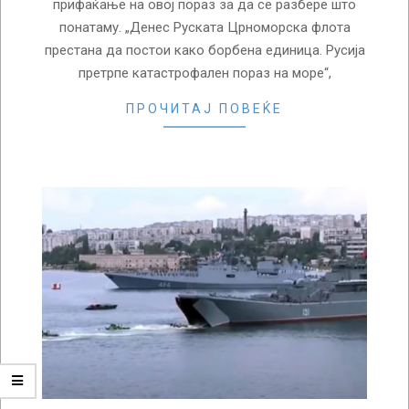
прифаќање на овој пораз за да се разбере што
понатаму. „Денес Руската Црноморска флота
престана да постои како борбена единица. Русија
претрпе катастрофален пораз на море“,
ПРОЧИТАЈ ПОВЕЌЕ