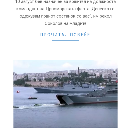
10 август бев назначен за вршител на должноста
командант на Црноморската флота. Денеска го
одржувам првиот состанок со вас“, им рекол
Соколов на младите
ПРОЧИТАЈ ПОВЕЌЕ