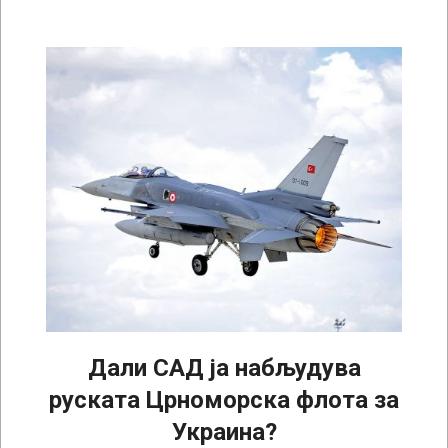
Дали САД ја набљудува
руската Црноморска флота за
Украина?