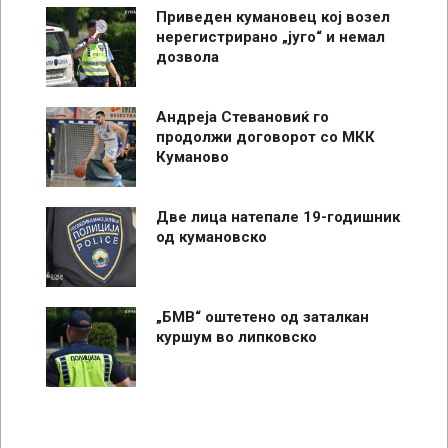
Приведен кумановец кој возел
нерегистрирано „југо“ и немал
дозвола
Андреја Стевановиќ го
продолжи договорот со МКК
Куманово
Две лица натепале 19-годишник
од кумановско
„БМВ“ оштетено од заталкан
куршум во липковско