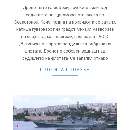
Дронот што го соборија руските сили над
седиштето на Црноморската флота во
Севастопол, Крим, падна на покривот и се запали,
напиша гувернерот на градот Михаил Развозаев
на својот канал Телеграм, пренесува ТАС С.
„Активирана е противвоздушната одбрана на
флотата. Дронот е соборен веднаш над
седиштето на флотата. Се запалил откако
ПРОЧИТАЈ ПОВЕЌЕ