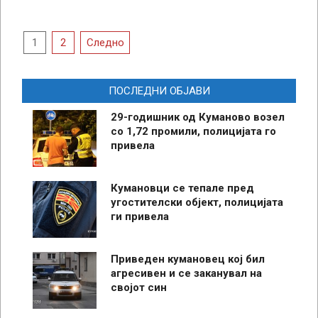
Posts
1
2
Следно
pagination
ПОСЛЕДНИ ОБЈАВИ
29-годишник од Куманово возел
со 1,72 промили, полицијата го
привела
Кумановци се тепале пред
угостителски објект, полицијата
ги привела
Приведен кумановец кој бил
агресивен и се заканувал на
својот син