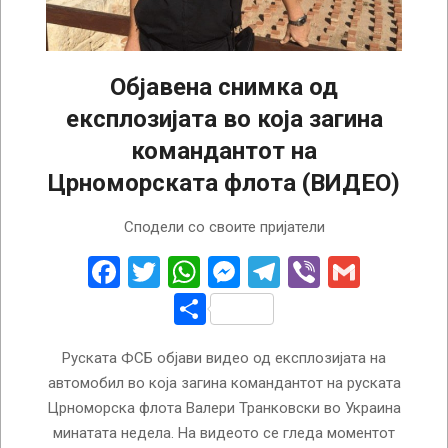
Објавена снимка од
експлозијата во која загина
командантот на
Црноморската флота (ВИДЕО)
2024-
Сподели со своите пријатели
11-
19
Facebook
Twitter
WhatsApp
Messenger
Telegram
Viber
Gmail
Share
Руската ФСБ објави видео од експлозијата на
автомобил во која загина командантот на руската
Црноморска флота Валери Транковски во Украина
минатата недела. На видеото се гледа моментот