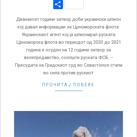
Share
Дванаесет години затвор доби украински шпион
кој давал информации за Црноморската флота.
Украинскиот агент кој ја шпионирал руската
Црноморска флота во периодот од 2020 до 2021
година е осуден на 12 години затвор за
велепредавство, соопшти руската ФСБ. –
Пресудата на Градскиот суд во Севастопол стапи
во сила против рускиот
ПРОЧИТАЈ ПОВЕЌЕ