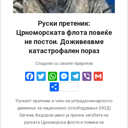
Руски претеник:
Црноморската флота повеќе
не постои. Доживеавме
катастрофален пораз
2024-
Сподели со своите пријатели
07-
29
Facebook
Twitter
WhatsApp
Messenger
Telegram
Viber
Gmail
Share
Рускиот пратеник и член на ултрадесничарското
движење за национално ослободување (НОД)
Евгениј Федоров јавно ја призна загубата на
руската Црноморска флота и повика на