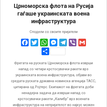
Црноморска флота на Русија
гаѓаше украинската воена
инфраструктура
2023-
Сподели со своите пријатели
11-
29
Facebook
Twitter
WhatsApp
Messenger
Telegram
Viber
Gmail
Share
Фрегата на руската Црноморска флота изврши
напад со четири крстосувачки ракети врз
украинската воена инфраструктура, објави во
средата руската државна новинска агенција ТАСС,
цитирана од Ројтерс. Екипажот на фрегата доби
ненадејна задача да изврши напад со
крстосувачки ракети „Калибр“ врз воената
инфраструктура на непријателот во најкус можен