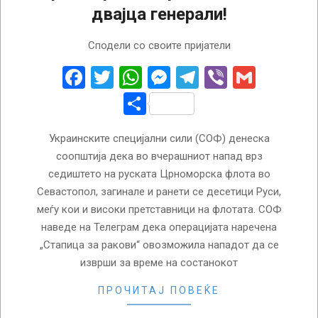
двајца генерали!
2023-
Сподели со своите пријатели
09-
23
Facebook
Twitter
WhatsApp
Messenger
Telegram
Viber
Gmail
Share
Украинските специјални сили (СОФ) денеска
соопштија дека во вчерашниот напад врз
седиштето на руската Црноморска флота во
Севастопол, загинале и ранети се десетици Руси,
меѓу кои и високи претставници на флотата. СОФ
наведе на Телеграм дека операцијата наречена
„Стапица за ракови“ овозможила нападот да се
изврши за време на состанокот
ПРОЧИТАЈ ПОВЕЌЕ