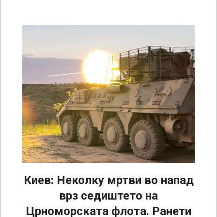
Киев: Неколку мртви во напад
врз седиштето на
Црноморската флота. Ранети