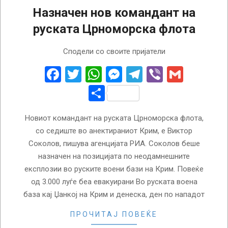
Назначен нов командант на
руската Црноморска флота
2022-
Сподели со своите пријатели
08-
17
Facebook
Twitter
WhatsApp
Messenger
Telegram
Viber
Gmail
Share
Новиот командант на руската Црноморска флота,
со седиште во анектираниот Крим, е Виктор
Соколов, пишува агенцијата РИА. Соколов беше
назначен на позицијата по неодамнешните
експлозии во руските воени бази на Крим. Повеќе
од 3.000 луѓе беа евакуирани Во руската воена
база кај Џанкој на Крим и денеска, ден по нападот
ПРОЧИТАЈ ПОВЕЌЕ