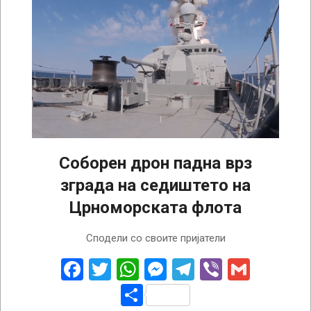
Соборен дрон падна врз
зграда на седиштето на
Црноморската флота
2022-
Сподели со своите пријатели
08-
20
Facebook
Twitter
WhatsApp
Messenger
Telegram
Viber
Gmail
Share