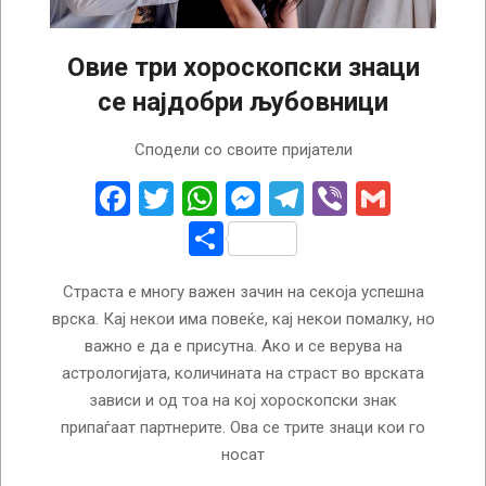
Овие три хороскопски знаци
се најдобри љубовници
2022-
Сподели со своите пријатели
03-
30
Facebook
Twitter
WhatsApp
Messenger
Telegram
Viber
Gmail
Share
Страста е многу важен зачин на секоја успешна
врска. Кај некои има повеќе, кај некои помалку, но
важно е да е присутна. Ако и се верува на
астрологијата, количината на страст во врската
зависи и од тоа на кој хороскопски знак
припаѓаат партнерите. Ова се трите знаци кои го
носат