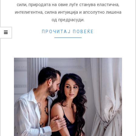
сили, природата на овие луѓе станува еластична,
интелигентна, силна интуиција и апсолутно лишена
од предрасуди.
ПРОЧИТАЈ ПОВЕЌЕ