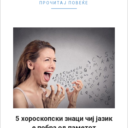
ПРОЧИТАЈ ПОВЕЌЕ
5 хороскопски знаци чиј јазик
е побрз од паметот