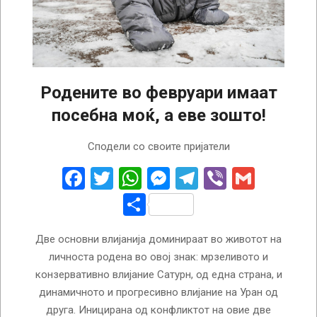
Родените во февруари имаат
посебна моќ, а еве зошто!
2024-
Сподели со своите пријатели
02-
05
Facebook
Twitter
WhatsApp
Messenger
Telegram
Viber
Gmail
Share
Две основни влијанија доминираат во животот на
личноста родена во овој знак: мрзеливото и
конзервативно влијание Сатурн, од една страна, и
динамичното и прогресивно влијание на Уран од
друга. Иницирана од конфликтот на овие две