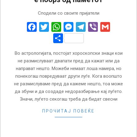
2022-
Сподели со своите пријатели
03-
28
Facebook
Twitter
WhatsApp
Messenger
Telegram
Viber
Gmail
Share
Во астрологијата, постојат хороскопски знаци кои
не размислуваат двапати пред да кажат или да
направат нешто. Можеби немаат лоша намера, но
понекогаш повредуваат други луѓе. Кога воопшто
не размислуваме пред да кажеме нешто, тоа може
да збуни и да создаде недоразбирање кај луѓето.
Значи, луѓето секогаш треба да бидат свесни
ПРОЧИТАЈ ПОВЕЌЕ