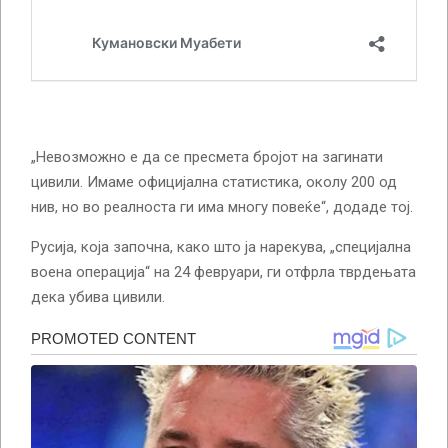
„Невозможно е да се пресмета бројот на загинати
цивили. Имаме официјална статистика, околу 200 од
нив, но во реалноста ги има многу повеќе“, додаде тој.
Русија, која започна, како што ја нарекува, „специјална
воена операција“ на 24 февруари, ги отфрла тврдењата
дека убива цивили.