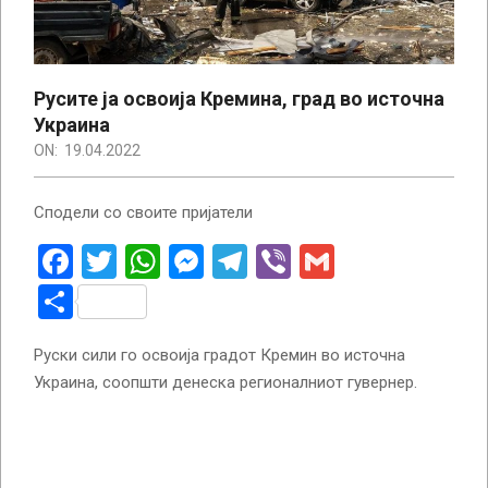
Русите ја освоија Кремина, град во источна
Украина
ON:
19.04.2022
Сподели со своите пријатели
Facebook
Twitter
WhatsApp
Messenger
Telegram
Viber
Gmail
Share
Руски сили го освоија градот Кремин во источна
Украина, соопшти денеска регионалниот гувернер.