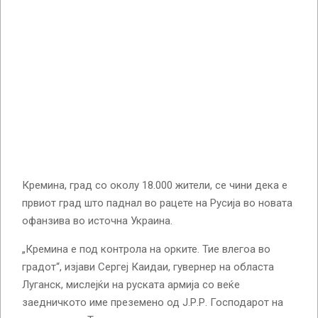
Кремина, град со околу 18.000 жители, се чини дека е
првиот град што паднал во рацете на Русија во новата
офанзива во источна Украина.
„Кремина е под контрола на орките. Тие влегоа во
градот“, изјави Сергеј Каидаи, гувернер на областа
Луганск, мислејќи на руската армија со веќе
заедничкото име преземено од Ј.Р.Р. Господарот на