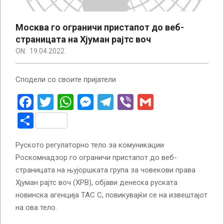
Москва го ограничи пристапот до веб-
страницата на Хјуман рајтс воч
ON:
19.04.2022
Сподели со своите пријатели
Facebook
Twitter
WhatsApp
Messenger
Telegram
Viber
Gmail
Share
Руското регулаторно тело за комуникации
Роскомнадзор го ограничи пристапот до веб-
страницата на њујоршката група за човекови права
Хјуман рајтс воч (ХРВ), објави денеска руската
новинска агенција ТАС С, повикувајќи се на извештајот
на ова тело.