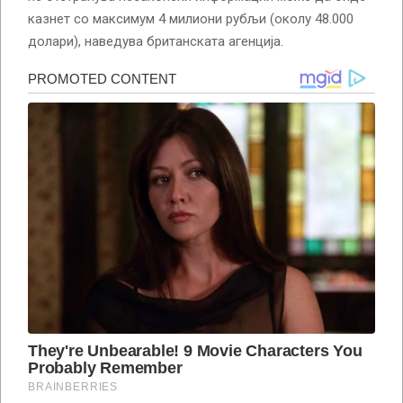
казнет со максимум 4 милиони рубљи (околу 48.000
долари), наведува британската агенција.