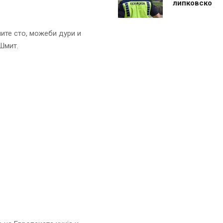
липковско
ните сто, можеби дури и
 Шмит.