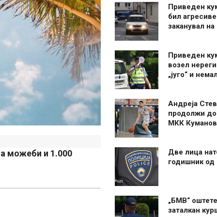
Приведен ку
бил агресиве
заканувал на
Приведен ку
возел нерег
„југо“ и нема
Андреја Стев
продолжи до
МКК Куманов
Две лица нат
 а можеби и 1.000
годишник од
„БМВ“ оштете
заталкан кур