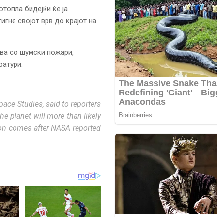
топла бидејќи ќе ја
игне својот врв до крајот на
ва со шумски пожари,
ратури.
pace Studies, said to reporters
he planet will more than likely
ion comes after NASA reported