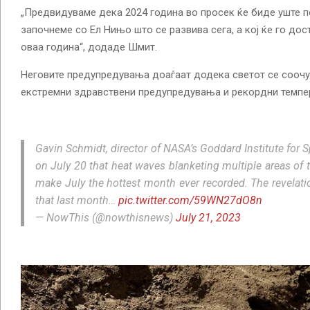
„Предвидуваме дека 2024 година во просек ќе биде уште по
започнеме со Ел Нињо што се развива сега, а кој ќе го дост
оваа година“, додаде Шмит.
Неговите предупредувања доаѓаат додека светот се соочу
екстремни здравствени предупредувања и рекордни темпе
Gavin Schmidt, director of NASA’s Goddard Institute for S
on July 20 that heat waves blanketing multiple areas of t
make July the hottest month ever recorded. The revelat
that last month…
pic.twitter.com/59WN27dO8n
— NowThis (@nowthisnews)
July 21, 2023