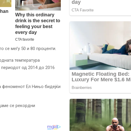
 се меѓу 50 и 80 проценти.
рдната температура
 периодот од 2014 до 2016
на феноменот Ел Нињо бидејќи
даме се рекордни