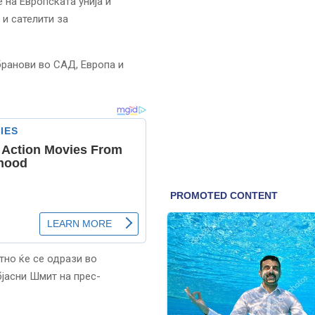
 на Европската унија и
 и сателити за
бранови во САД, Европа и
тно ќе се одрази во
бјасни Шмит на прес-