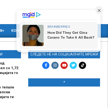
8+
КОНТАКТ
МАРКЕТИНГ
И
СЛЕДЕТЕ НЀ НА СОЦИЈАЛНИТЕ МРЕЖИ
 од
ел со 1,72
ицијата го
*
е тепале
елски
ијата ги