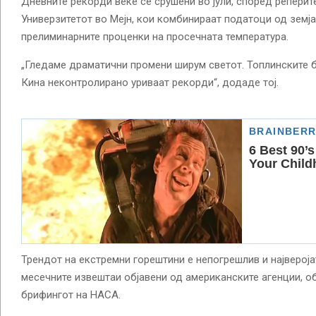
Дневните рекорди веќе се срушени во јули, според реперите
Универзитетот во Мејн, кои комбинираат податоци од земја
прелиминарните проценки на просечната температура.
„Гледаме драматични промени ширум светот. Топлинските 
Кина неконтролирано уриваат рекорди“, додаде тој.
Трендот на екстремни горештини е непогрешлив и највероја
месечните извештаи објавени од американските агенции, о
брифингот на НАСА.