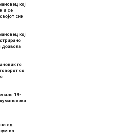
мановец кој
н и се
 својот син
мановец кој
истрирано
л дозвола
ановиќ го
говорот со
о
епале 19-
 кумановско
но од
шум во