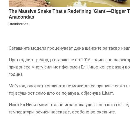
Сегашните модели проценуваат дека шансите за такво нешто
Претходниот рекорд го држеше во 2016 година, но за реко
придонесе многу силниот феномен Ел Нињо кој се разви во
година.
Меѓутоа, овој пат топлината не може да се припише само 
тој всушност само што се појавува, објаснува Шмит.
Иако Ел Нињо моментално игра мала улога, она што го гле
температури, речиси насекаде, особено во океаните.