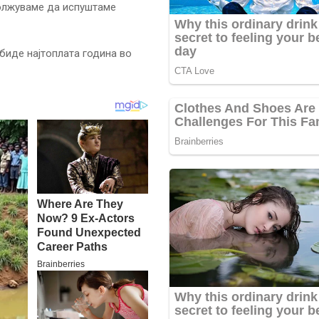
должуваме да испуштаме
биде најтоплата година во