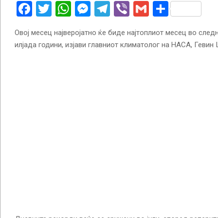
Facebook
Twitter
WhatsApp
Messenger
Telegram
Viber
Gmail
Share
Овој месец најверојатно ќе биде најтоплиот месец во след
илјада години, изјави главниот климатолог на НАСА, Гевин