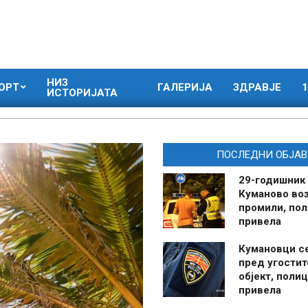
НИЗ
ОРТ
ГАЛЕРИЈА
ЗДРАВЈЕ
1
ИСТОРИЈАТА
ПОСЛЕДНИ ОБЈАВ
29-годишник
Куманово воз
промили, пол
привела
Кумановци с
пред угостит
објект, полиц
привела