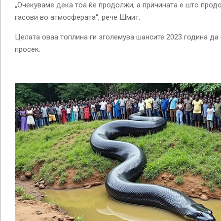
„Очекуваме дека тоа ќе продолжи, а причината е што про
гасови во атмосферата“, рече Шмит.
Целата оваа топлина ги зголемува шансите 2023 година да 
просек.