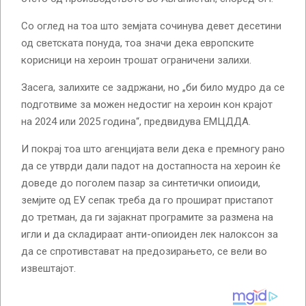
Со оглед на тоа што земјата сочинува девет десетини
од светската понуда, тоа значи дека европските
корисници на хероин трошат ограничени залихи.
Засега, залихите се задржани, но „би било мудро да се
подготвиме за можен недостиг на хероин кон крајот
на 2024 или 2025 година“, предвидува ЕМЦДДА.
И покрај тоа што агенцијата вели дека е премногу рано
да се утврди дали падот на достапноста на хероин ќе
доведе до поголем пазар за синтетички опиоиди,
земјите од ЕУ сепак треба да го прошират пристапот
до третман, да ги зајакнат програмите за размена на
игли и да складираат анти-опиоиден лек налоксон за
да се спротивстават на предозирањето, се вели во
извештајот.