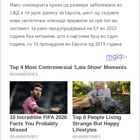
Иако опиоидната криза од размери забележана во
САД е сè уште далеку за Европа, шест од седумте
нови синтетички опиоиди пријавени за прв пат во
системот за рано предупредување на ЕУ во 2023
година беа нитазени, што е најголем број во еден
година, со 16 пронајдени во Европа од 2019 година.