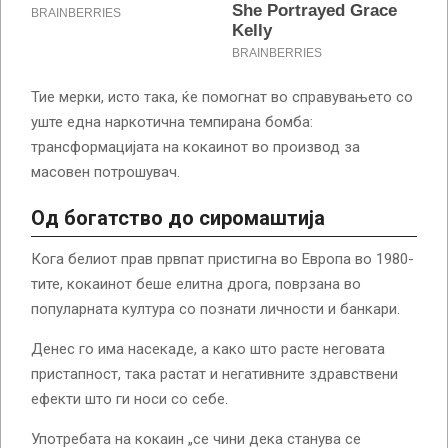
Тие мерки, исто така, ќе помогнат во справувањето со
уште една наркотична темпирана бомба:
трансформацијата на кокаинот во производ за
масовен потрошувач.
Од богатство до сиромаштија
Кога белиот прав првпат пристигна во Европа во 1980-
тите, кокаинот беше елитна дрога, поврзана во
популарната култура со познати личности и банкари.
Денес го има насекаде, а како што расте неговата
пристапност, така растат и негативните здравствени
ефекти што ги носи со себе.
Употребата на кокаин „се чини дека станува се