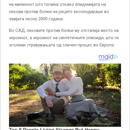
на милионот што почина откако епидемијата на
лекови против болки на рецепт експлодираше во
земјата околу 2000 година.
Во САД, лековите против болки му отстапија место на
хероинот, а хероинот на синтетичките опиоиди, што ги
зголеми стравувањата од сличен процес во Европа.