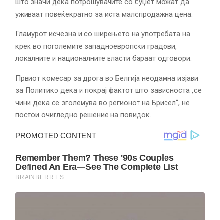
што значи дека потрошувачите со буџет можат да
уживаат повеќекратно за иста малопродажна цена.
Гламурот исчезна и со ширењето на употребата на
крек во поголемите западноевропски градови,
локалните и националните власти бараат одговори.
Првиот комесар за дрога во Белгија неодамна изјави
за Политико дека и покрај фактот што зависноста „се
чини дека се зголемува во регионот на Брисел“, не
постои очигледно решение на повидок.