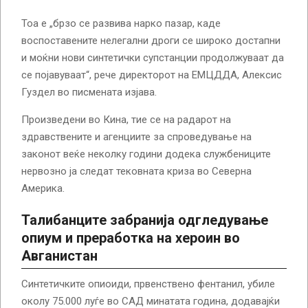
Тоа е „брзо се развива нарко пазар, каде
воспоставените нелегални дроги се широко достапни
и моќни нови синтетички супстанции продолжуваат да
се појавуваат“, рече директорот на ЕМЦДДА, Алексис
Гуздел во писмената изјава.
Произведени во Кина, тие се на радарот на
здравствените и агенциите за спроведување на
законот веќе неколку години додека службениците
нервозно ја следат тековната криза во Северна
Америка.
Талибанците забранија одгледување
опиум и преработка на хероин во
Авганистан
Синтетичките опиоиди, првенствено фентанил, убиле
околу 75.000 луѓе во САД минатата година, додавајќи