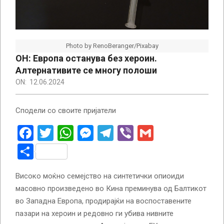
Photo by RenoBeranger/Pixabay
ОН: Европа останува без хероин.
Алтернативите се многу полоши
ON:
12.06.2024
Сподели со своите пријатели
Facebook
Twitter
WhatsApp
Messenger
Telegram
Viber
Gmail
Share
Високо моќно семејство на синтетички опиоиди
масовно произведено во Кина преминува од Балтикот
во Западна Европа, продирајќи на воспоставените
пазари на хероин и редовно ги убива нивните