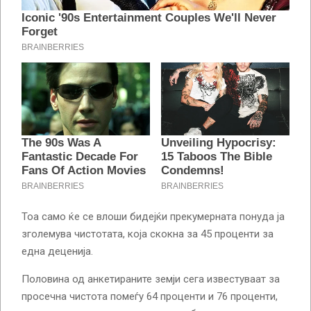
Тоа само ќе се влоши бидејќи прекумерната понуда ја
зголемува чистотата, која скокна за 45 проценти за
една деценија.
Половина од анкетираните земји сега известуваат за
просечна чистота помеѓу 64 проценти и 76 проценти,