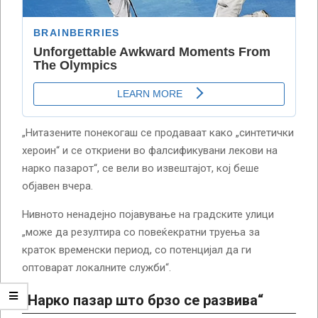
„Нитазените понекогаш се продаваат како „синтетички
хероин“ и се откриени во фалсификувани лекови на
нарко пазарот“, се вели во извештајот, кој беше
објавен вчера.
Нивното ненадејно појавување на градските улици
„може да резултира со повеќекратни труења за
краток временски период, со потенцијал да ги
оптоварат локалните служби“.
„
Нарко пазар што брзо се развива“