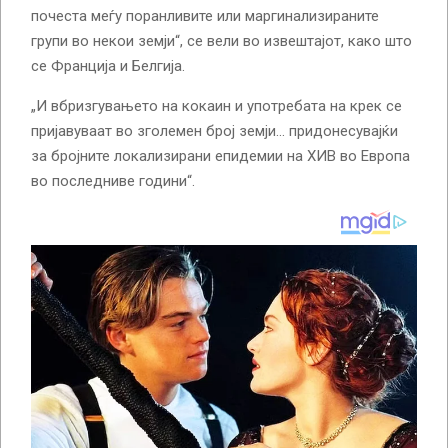
почеста меѓу поранливите или маргинализираните
групи во некои земји“, се вели во извештајот, како што
се Франција и Белгија.
„И вбризгувањето на кокаин и употребата на крек се
пријавуваат во зголемен број земји… придонесувајќи
за бројните локализирани епидемии на ХИВ во Европа
во последниве години“.