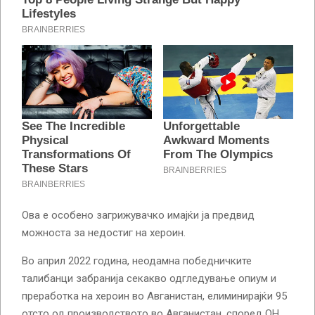
Ова е особено загрижувачко имајќи ја предвид
можноста за недостиг на хероин.
Во април 2022 година, неодамна победничките
талибанци забранија секакво одгледување опиум и
преработка на хероин во Авганистан, елиминирајќи 95
отсто од производството во Авганистан, според ОН.