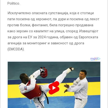
Politico.
Исклучително опасната супстанција, која е стотици
пати посилна од хероинот, па дури и посилна од лекот
против болки, фентанил, била погрешно продавана
како хероин со квалитет на улица, според Извештајот
за дрога на ЕУ за 2024 година, објавен од Европската
агенција за мониторинг и зависност од дрога
(EMCDDA).