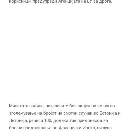
корисници, предупреди Агенцијата на ЕУ за дрога.
Минатата година, нитазените беа вклучени во нагло
зголемување на бројот на смртни случаи во Естонија и
Летонија, речиси 100, додека тие придонесоа за
бројни предозирања во Франција и Ирска, пишува