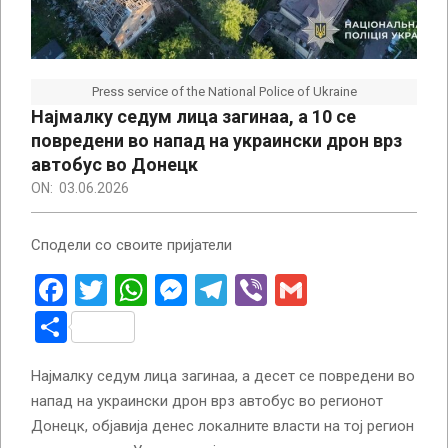
Press service of the National Police of Ukraine
Најмалку седум лица загинаа, а 10 се
повредени во напад на украински дрон врз
автобус во Донецк
ON:
03.06.2026
Сподели со своите пријатели
Facebook
Twitter
WhatsApp
Messenger
Telegram
Viber
Gmail
Share
Најмалку седум лица загинаа, а десет се повредени во
напад на украински дрон врз автобус во регионот
Донецк, објавија денес локалните власти на тој регион