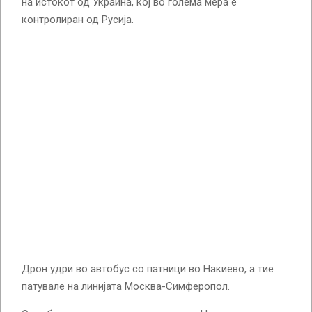
на истокот од Украина, кој во голема мера е
контролиран од Русија.
Дрон удри во автобус со патници во Накиево, а тие
патувале на линијата Москва-Симферопол.