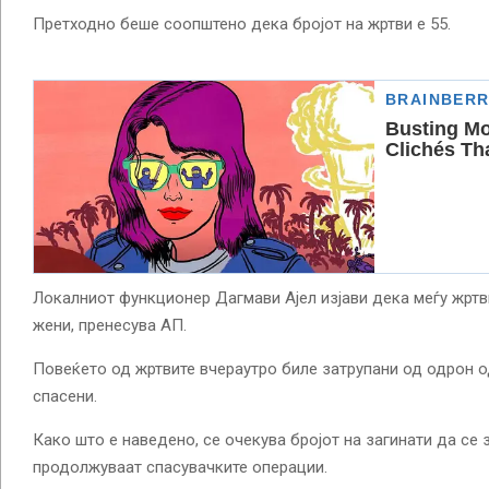
Претходно беше соопштено дека бројот на жртви е 55.
Локалниот функционер Дагмави Ајел изјави дека меѓу жртв
жени, пренесува АП.
Повеќето од жртвите вчераутро биле затрупани од одрон од
спасени.
Како што е наведено, се очекува бројот на загинати да се
продолжуваат спасувачките операции.