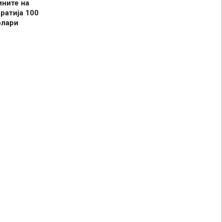
ините на
ратија 100
олари