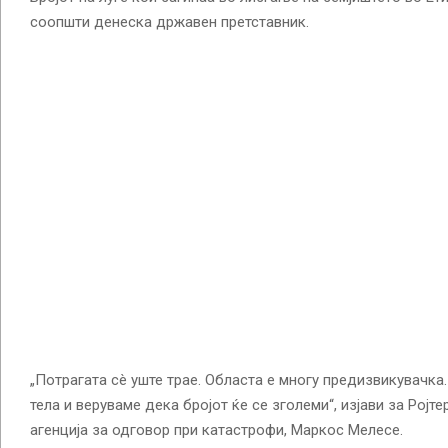
соопшти денеска државен претставник.
„Потрагата сè уште трае. Областа е многу предизвикувачка
тела и веруваме дека бројот ќе се зголеми“, изјави за Рој
агенција за одговор при катастрофи, Маркос Мелесе.