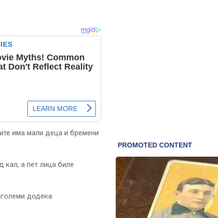
ите има мали деца и бремени
 кал, а пет лица биле
 зголеми додека