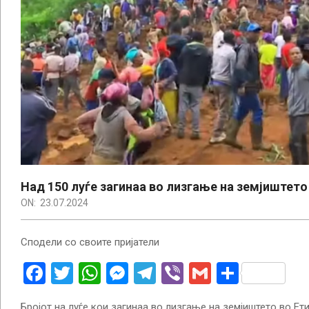
Над 150 луѓе загинаа во лизгање на земјиштето
ON:
23.07.2024
Сподели со своите пријатели
Facebook
Twitter
WhatsApp
Messenger
Telegram
Viber
Gmail
Share
Бројот на луѓе кои загинаа во лизгање на земјиштето во Ети