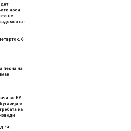
идат
њето носи
што не
 надоместат
четврток, 6
а песна на
иман
шачи во ЕУ
Бугарија е
требата на
оизводи
д ги