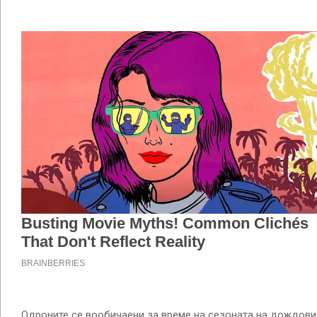
Одроните се вообичаени за време на сезоната на дождови в