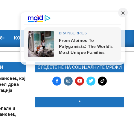
8+
КОНТАКТ
МАРКЕТИНГ
И
СЛЕДЕТЕ НЀ НА СОЦИЈАЛНИТЕ МРЕЖИ
мановец кој
рел дрва
ација
*
епале и
мановец