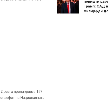
поништи цар
Трамп: САД в
милијарди д
. Досега пронајдовме 157
терс шефот на Националната