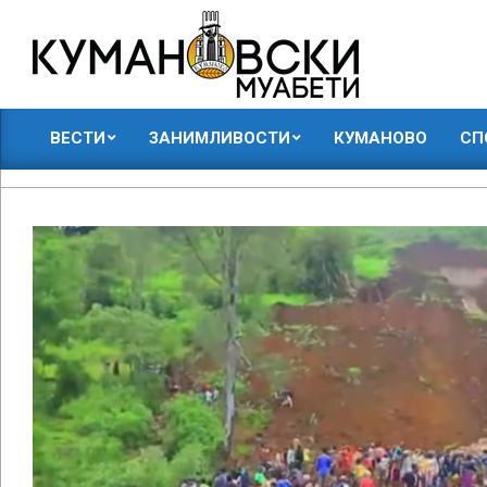
Skip
to
content
КУМАНОВСКИ
ВЕСТИ
ЗАНИМЛИВОСТИ
КУМАНОВО
СП
МУАБЕТИ
Primary
Navigation
Menu