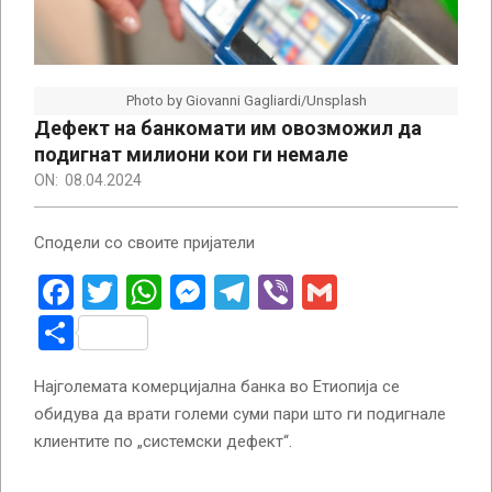
Photo by Giovanni Gagliardi/Unsplash
Дефект на банкомати им овозможил да
подигнат милиони кои ги немале
ON:
08.04.2024
Сподели со своите пријатели
Facebook
Twitter
WhatsApp
Messenger
Telegram
Viber
Gmail
Share
Најголемата комерцијална банка во Етиопија се
обидува да врати големи суми пари што ги подигнале
клиентите по „системски дефект“.