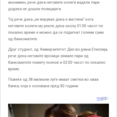
анонимен, рече дека неговите колеги ваделе пари
додека не дошла полицијата.
Тој рече дека „не верувал дека е вистина“ кога
неговите колеги му рекле дека околу 01:00 часот по
локално време е можно да се подигнат големи суми
од банкоматите.
Друг студент, од Универзитетот Дил во јужна Етиопија,
рече дека неговите врсници земале пари од
банкоматите помеѓу полноќ и 02:00 часот по локално
време.
Повеќе од 38 милиони луѓе имаат сметки во оваа
банка, која е основана пред 82 години.