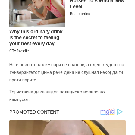
Не е познато колку пари се вратени, а еден студент на
Универзитетот Џима рече дека не слушнал некој да ги
врати парите.
Тој истакна дека видел полициско возило во
кампусот.