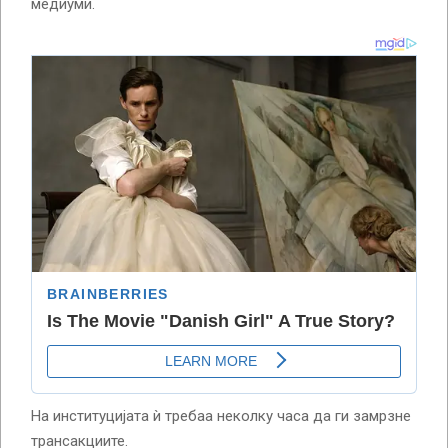
медиуми.
На институцијата ѝ требаа неколку часа да ги замрзне
трансакциите.