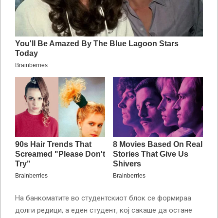
На банкоматите во студентскиот блок се формираа
долги редици, а еден студент, кој сакаше да остане