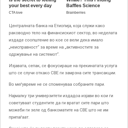
Централната банка на Етиопија, која служи како
раководно тело на финансискиот сектор, во неделата
издаде соопштение во кое се вели дека имало
„неисправност“ за време на „активностите за
одржување на системот“.
Изјавата, сепак, се фокусираше на прекинатата услуга
што се случи откако CBE ги замрзна сите трансакции.
Во меѓувреме не се споменуваа собраните пари.
Најмалку три универзитети издадоа изјави во кои ги
советуваат студентите да ги вратат сите пари што
можеби ги зеле од банкоматите на CBE што не им
припаѓаат.