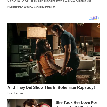
Секој што ќе ги врати парите нема да одговара за
кривично дело, соопштено е.