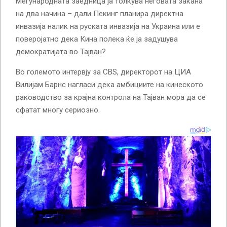
Меѓународната заедница ја толкува неговата закана
на два начина – дали Пекинг планира директна
инвазија налик на руската инвазија на Украина или е
поверојатно дека Кина полека ќе ја задушува
демократијата во Тајван?
Во големото интервју за CBS, директорот на ЦИА
Вилијам Барнс нагласи дека амбициите на кинеското
раководство за крајна контрола на Тајван мора да се
сфатат многу сериозно.