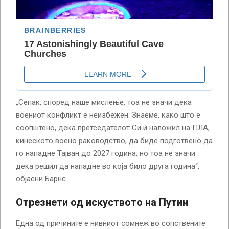
„Сепак, според наше мислење, тоа не значи дека
воениот конфликт е неизбежен. Знаеме, како што е
соопштено, дека претседателот Си ѝ наложил на ПЛА,
кинеското воено раководство, да биде подготвено да
го нападне Тајван до 2027 година, но тоа не значи
дека решил да нападне во која било друга година“,
објасни Барнс.
Отрезнети од искуството на Путин
Една од причините е нивниот сомнеж во сопствените