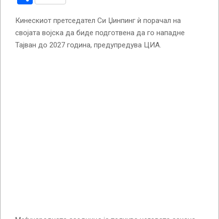
Кинескиот претседател Си Џинпинг ѝ порачал на
својата војска да биде подготвена да го нападне
Тајван до 2027 година, предупредува ЦИА.