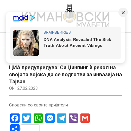
Skip
to
content
КУМАНОВСКИ
МУАБЕТИ
Primary
Navigation
Menu
ЦИА предупредува: Си Џинпинг ѝ рекол на
својата војска да се подготви за инвазија на
Тајван
ON:
27.02.2023
Сподели со своите пријатели
Facebook
Twitter
WhatsApp
Messenger
Telegram
Viber
Gmail
Share