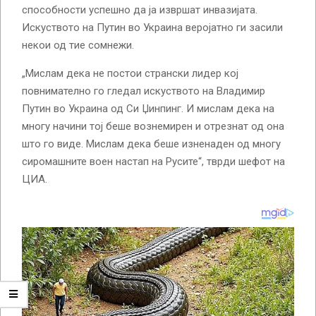
способности успешно да ја извршат инвазијата.
Искуството на Путин во Украина веројатно ги засили
некои од тие сомнежи.
„Мислам дека не постои странски лидер кој
повнимателно го гледал искуството на Владимир
Путин во Украина од Си Џинпинг. И мислам дека на
многу начини тој беше вознемирен и отрезнат од она
што го виде. Мислам дека беше изненаден од многу
сиромашните воен настап на Русите“, тврди шефот на
ЦИА.