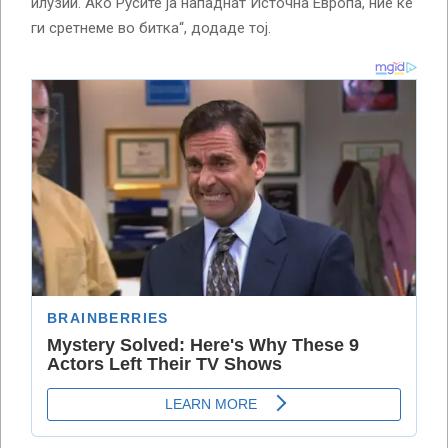
илузии. Ако Русите ја нападнат Источна Европа, ние ќе
ги сретнеме во битка“, додаде тој.