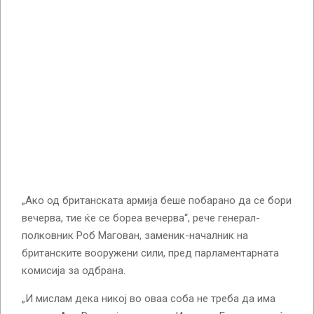
„Ако од британската армија беше побарано да се бори
вечерва, тие ќе се бореа вечерва“, рече генерал-
полковник Роб Магован, заменик-началник на
британските вооружени сили, пред парламентарната
комисија за одбрана.
„И мислам дека никој во оваа соба не треба да има