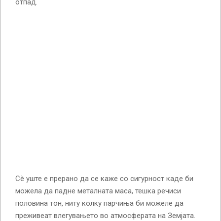
отпад.
Сè уште е прерано да се каже со сигурност каде би
можела да падне металната маса, тешка речиси
половина тон, ниту колку парчиња би можеле да
преживеат влегувањето во атмосферата на Земјата.