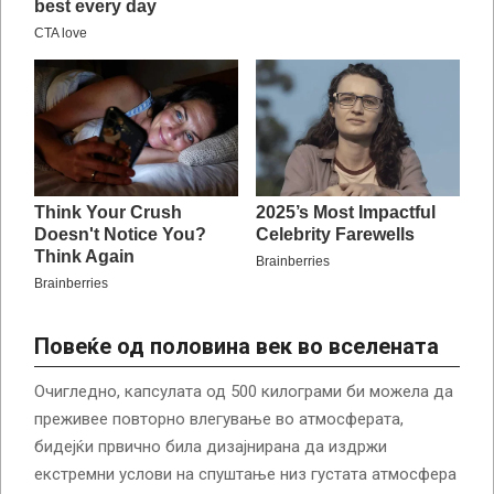
Повеќе од половина век во вселената
Очигледно, капсулата од 500 килограми би можела да
преживее повторно влегување во атмосферата,
бидејќи првично била дизајнирана да издржи
екстремни услови на спуштање низ густата атмосфера