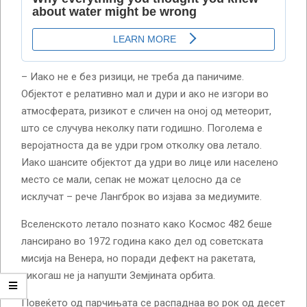
– Иако не е без ризици, не треба да паничиме.
Објектот е релативно мал и дури и ако не изгори во
атмосферата, ризикот е сличен на оној од метеорит,
што се случува неколку пати годишно. Поголема е
веројатноста да ве удри гром отколку ова летало.
Иако шансите објектот да удри во лице или населено
место се мали, сепак не можат целосно да се
исклучат – рече Лангброк во изјава за медиумите.
Вселенското летало познато како Космос 482 беше
лансирано во 1972 година како дел од советската
мисија на Венера, но поради дефект на ракетата,
никогаш не ја напушти Земјината орбита.
Повеќето од парчињата се распаднаа во рок од десет