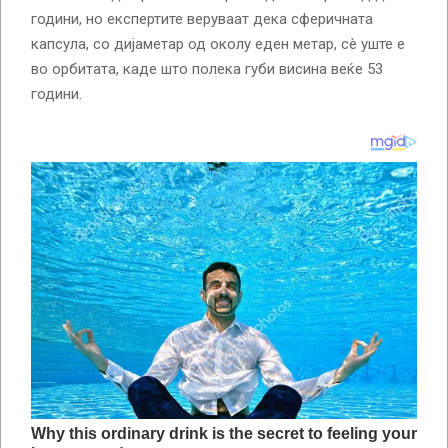
години, но експертите веруваат дека сферичната
капсула, со дијаметар од околу еден метар, сè уште е
во орбитата, каде што полека губи висина веќе 53
години.