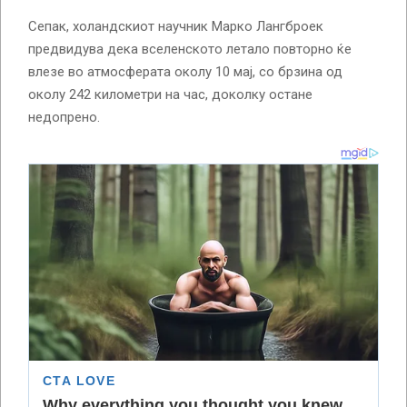
Сепак, холандскиот научник Марко Лангброек
предвидува дека вселенското летало повторно ќе
влезе во атмосферата околу 10 мај, со брзина од
околу 242 километри на час, доколку остане
недопрено.