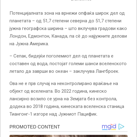
Потенцијалната зона на врнежи опфаќа широк дел од
планетата – од 51,7 степени северна до 51,7 степени
јужна географска ширина – што вклучува градови како
Лондон, Едмонтон, Канада, па сè до најјужните делови
на Јужна Америка.
– Сепак, бидејќи поголемиот дел од планетата е
составен од вода, постојат големи шанси вселенското
летало да заврши во океан – заклучува Лангброек.
Ова не е прв случај на неконтролирано враќање на
објект од вселената. Во 2022 година, кинеско
лансирно возило се урна на Земјата без контрола,
додека во 2018 година, кинеската вселенска станица
Тиангонг-1 изгоре над Јужниот Пацифик.