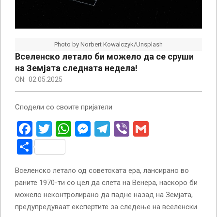
Photo by Norbert Kowalczyk/Unsplash
Вселенско летало би можело да се сруши
на Земјата следната недела!
ON:
02.05.2025
Сподели со своите пријатели
Facebook
Twitter
WhatsApp
Messenger
Telegram
Viber
Gmail
Share
Вселенско летало од советската ера, лансирано во
раните 1970-ти со цел да слета на Венера, наскоро би
можело неконтролирано да падне назад на Земјата,
предупредуваат експертите за следење на вселенски