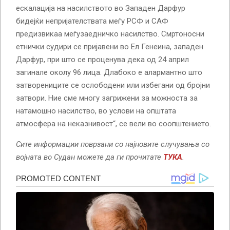
ескалација на насилството во Западен Дарфур
бидејќи непријателствата меѓу РСФ и САФ
предизвикаа меѓузаедничко насилство. Смртоносни
етнички судири се пријавени во Ел Генеина, западен
Дарфур, при што се проценува дека од 24 април
загинале околу 96 лица. Длабоко е алармантно што
затворениците се ослободени или избегани од бројни
затвори. Ние сме многу загрижени за можноста за
натамошно насилство, во услови на општата
атмосфера на неказнивост“, се вели во соопштението.
Сите информации поврзани со најновите случувања со
војната во Судан можете да ги прочитате
ТУКА
.