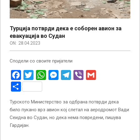
Турција потврди дека е соборен авион за
евакуација во Судан
ON:
28.04.2023
Сподели со своите пријатели
Facebook
Twitter
WhatsApp
Messenger
Telegram
Viber
Gmail
Share
Турското Министерство за одбрана потврди дека
било пукано врз авион кој слетал на аеродромот Вади
Сеидна во Судан, но дека нема повредени, пишува
Гардијан.