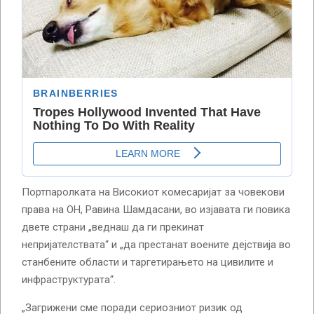
Портпаролката на Високиот комесаријат за човекови
права на ОН, Равина Шамдасани, во изјавата ги повика
двете страни „веднаш да ги прекинат
непријателствата“ и „да престанат воените дејствија во
станбените области и таргетирањето на цивилите и
инфраструктурата“.
„Загрижени сме поради сериозниот ризик од