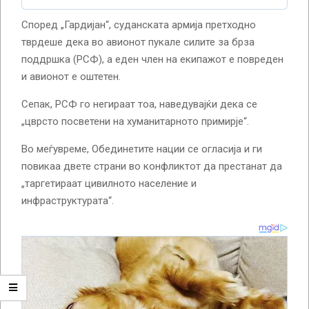
Според „Гардијан“, суданската армија претходно
тврдеше дека во авионот пукале силите за брза
поддршка (РСФ), а еден член на екипажот е повреден
и авионот е оштетен.
Сепак, РСФ го негираат тоа, наведувајќи дека се
„цврсто посветени на хуманитарното примирје“.
Во меѓувреме, Обединетите нации се огласија и ги
повикаа двете страни во конфликтот да престанат да
„таргетираат цивилното население и
инфраструктурата“.