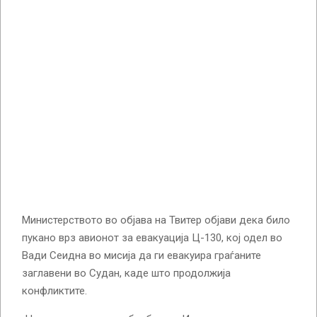
Министерството во објава на Твитер објави дека било
пукано врз авионот за евакуација Ц-130, кој одел во
Вади Сеидна во мисија да ги евакуира граѓаните
заглавени во Судан, каде што продолжија
конфликтите.