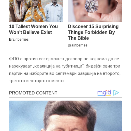
ФПО е против секој можен договор во кој нема да се
нарекуваат „коалиција на губитници“, бидејќи овие три
партии на изборите во септември завршија на второто,
третото и четвртото место.