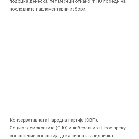
подоцна денеска, пет месеци откако ФПО победи на
последните парламентарни избори.
Конзервативната Народна партија (ОВП),
Социјалдемократите (СЈО) и либералниот Неос преку
соопштение соопштија дека нивната заедничка