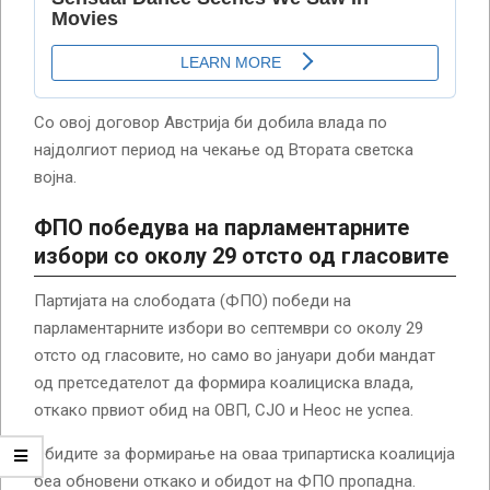
Со овој договор Австрија би добила влада по
најдолгиот период на чекање од Втората светска
војна.
ФПО победува на парламентарните
избори со околу 29 отсто од гласовите
Партијата на слободата (ФПО) победи на
парламентарните избори во септември со околу 29
отсто од гласовите, но само во јануари доби мандат
од претседателот да формира коалициска влада,
откако првиот обид на ОВП, СЈО и Неос не успеа.
Обидите за формирање на оваа трипартиска коалиција
беа обновени откако и обидот на ФПО пропадна.