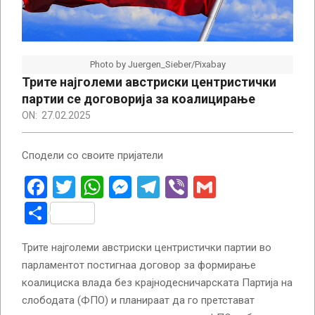
Photo by Juergen_Sieber/Pixabay
Трите најголеми австриски центристички
партии се договорија за коалицирање
ON:
27.02.2025
Сподели со своите пријатели
Facebook
Twitter
WhatsApp
Messenger
Telegram
Viber
Gmail
Share
Трите најголеми австриски центристички партии во
парламентот постигнаа договор за формирање
коалициска влада без крајнодесничарската Партија на
слободата (ФПО) и планираат да го претстават