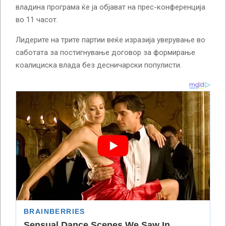
владина програма ќе ја објават на прес-конференција
во 11 часот.
Лидерите на трите партии веќе изразија уверување во
саботата за постигнување договор за формирање
коалициска влада без десничарски популисти.