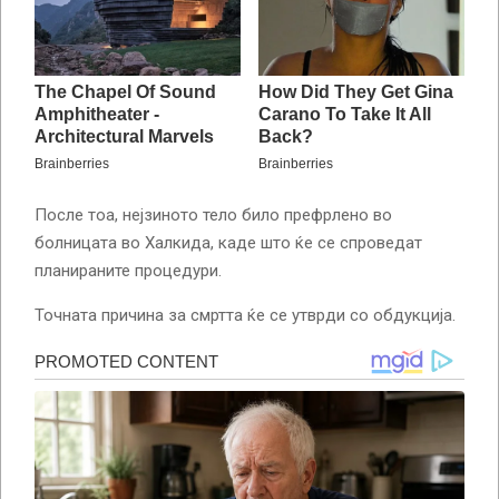
После тоа, нејзиното тело било префрлено во
болницата во Халкида, каде што ќе се спроведат
планираните процедури.
Точната причина за смртта ќе се утврди со обдукција.