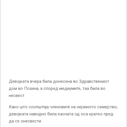
Девојката вчера била донесена во Здравствениот
дом во Псахна, а според медиумите, таа била во
несвест.
Како што соопштија членовите на нејзиното семејство,
девојката наводно била касната од оса кратко пред
да се онесвести.