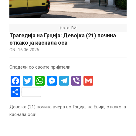
фото: ВИ
Трагедија на Грција: Девојка (21) почина
откако ја каснала оса
ON:
16.06.2026
Сподели со своите пријатели
Facebook
Twitter
WhatsApp
Messenger
Telegram
Viber
Gmail
Share
Девојка (21) почина вчера во Грција, на Евија, откако ја
каснала оса!