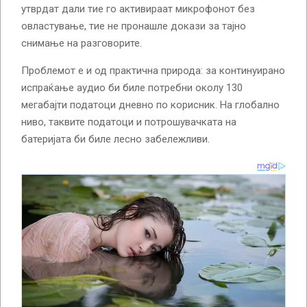
утврдат дали тие го активираат микрофонот без
овластување, тие не пронашле докази за тајно
снимање на разговорите.
Проблемот е и од практична природа: за континуирано
испраќање аудио би биле потребни околу 130
мегабајти податоци дневно по корисник. На глобално
ниво, таквите податоци и потрошувачката на
батеријата би биле лесно забележливи.