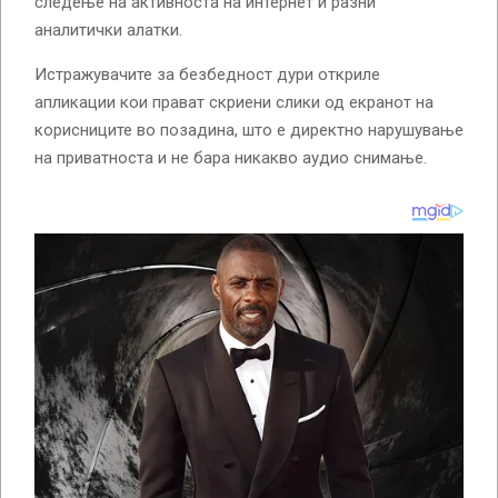
следење на активноста на интернет и разни
аналитички алатки.
Истражувачите за безбедност дури откриле
апликации кои прават скриени слики од екранот на
корисниците во позадина, што е директно нарушување
на приватноста и не бара никакво аудио снимање.