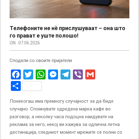
Tелефоните не нè прислушуваат – она што
го прават е уште полошо!
ON:
07.06.2026
Сподели со своите пријатели
Facebook
Twitter
WhatsApp
Messenger
Telegram
Viber
Gmail
Share
Понекогаш има премногу случајност за да биде
случајно. Спомнувате одредена марка кафе во
разговор, а неколку часа подоцна наидувате на
реклама за него; некој ви кажува за одлична летна
дестинација, следниот момент мрежите се полни со