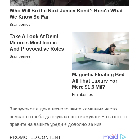
Заклучокот е дека технолошките компании често
немаат потреба да слушаат што кажувате – тоа што го
правите на вашите уреди е доволно за нив.