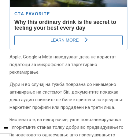
Apple, Google и Meta наведуваат дека не користат
податоци за микрофонот за таргетирано
рекламирање.
Дури и во случај на тужба поврзана со ненамерно
активирање на системот Siri, документите покажаа
дека аудио снимките не биле користени за креирање
маркетинг профили или продадени на трети лица.
Вистината е, на некој начин, уште повознемирувачка:
алгоритмите станаа толку добри во предвидувањето
на човековото однесување што прислушувањето