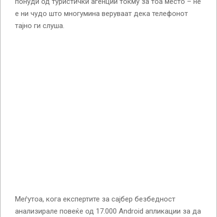
понуди од туристички агенции токму за тоа место – не
е ни чудо што многумина веруваат дека телефонот
тајно ги слуша.
Меѓутоа, кога експертите за сајбер безбедност
анализирале повеќе од 17.000 Android апликации за да