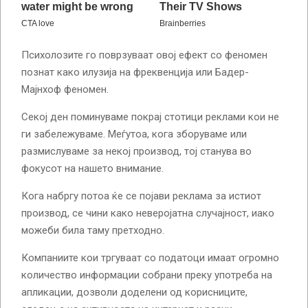
Психолозите го поврзуваат овој ефект со феномен
познат како илузија на фреквенција или Бадер-
Мајнхоф феномен.
Секој ден поминуваме покрај стотици реклами кои не
ги забележуваме. Меѓутоа, кога зборуваме или
размислуваме за некој производ, тој станува во
фокусот на нашето внимание.
Кога набргу потоа ќе се појави реклама за истиот
производ, се чини како неверојатна случајност, иако
можеби била таму претходно.
Компаниите кои тргуваат со податоци имаат огромно
количество информации собрани преку употреба на
апликации, дозволи доделени од корисниците,