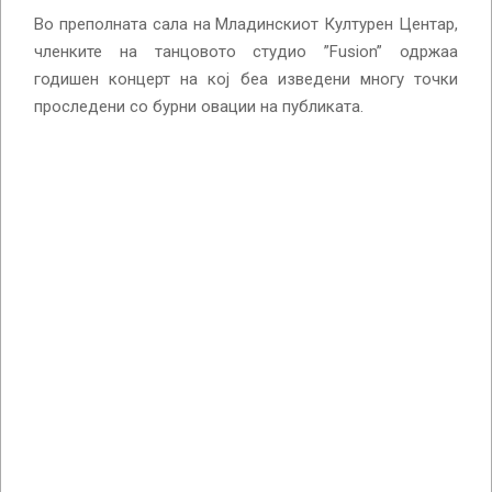
Во преполната сала на Младинскиот Културен Центар,
членките на танцовото студио ”Fusion” одржаа
годишен концерт на кој беа изведени многу точки
проследени со бурни овации на публиката.