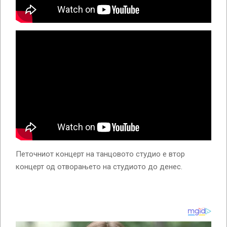
Петочниот концерт на танцовото студио е втор
концерт од отворањето на студиото до денес.