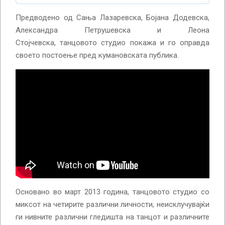
Предводено од Сања Лазаревска, Бојана Додевска,
Александра Петрушевска и Леона
Стојчевска, танцовото студио покажа и го оправда
своето постоење пред кумановската публика.
Основано во март 2013 година, танцовото студио со
миксот на четирите различни личности, неисклучувајќи
ги нивните различни гледишта на танцот и различните