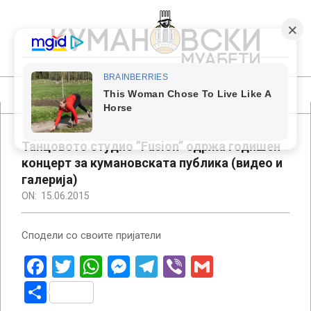
Skip
to
content
КУМАНОВСКИ
МУАБЕТИ
Primary
Navigation
Menu
Танцовото студио ”Fusion” одржа годишен
концерт за кумановската публика (видео и
галерија)
ON:
15.06.2015
Сподели со своите пријатели
Facebook
Twitter
WhatsApp
Messenger
Telegram
Viber
Gmail
Share