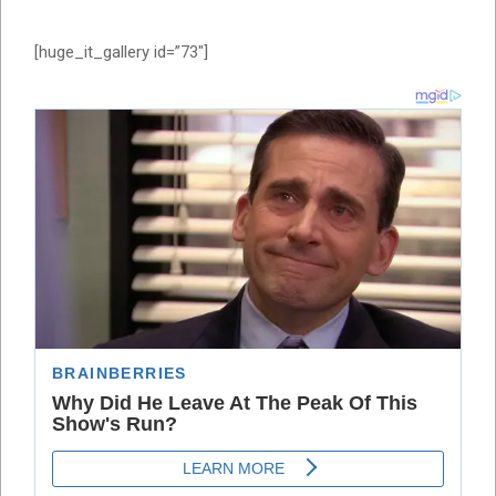
[huge_it_gallery id=”73″]