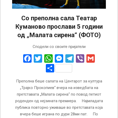
Со преполна сала Театар
Куманово прослави 5 години
од „Малата сирена“ (ФОТО)
2024-
Сподели со своите пријатели
04-
04
Facebook
Twitter
WhatsApp
Messenger
Telegram
Viber
Gmail
Share
Преполна беше салата на Центарот за култура
„Трајко Прокопиев“ вчера на изведбата на
претставата „Малата сирена“ по повод петиот
роденден од нејзината премиера. Најмладата
публика повторно уживаше во претставата која
вчера беше играна по дури 28ми пат. По