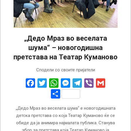
„Дедо Мраз во веселата
шума“ – новогодишна
претстава на Театар Куманово
2024-
Сподели со своите пријатели
12-
03
Facebook
Twitter
WhatsApp
Messenger
Telegram
Viber
Gmail
Share
„Дедо Мраз во веселата шума“ е новогодишната
детска претстава со која Театар Куманово ќе се
обиде да ја анимира најмалата публика. Станува
збор за претстава која Театар Куманово ја