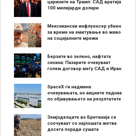
царините на Трамп: САД вратија
100 милијарди долари
Мексикански инфлуенсер убиен
за време на емитување во живо
на социјалните мрежи
Берзите во зелено, нафтата
скокна: Пазарите очекуваат
голем договор меѓу САД и Иран
SpaceX ги надмина
очекувањата, но акциите паднаа
по објавувањето на резултатите
Земјоделците во Британија се
соочуваат со најлошата жетва
досега поради сушата