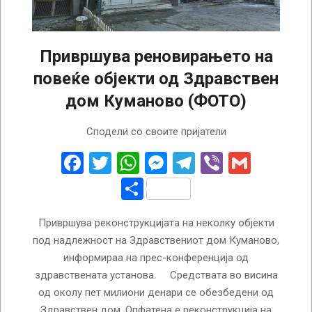
Привршува реновирањето на
повеќе објекти од Здравствен
дом Куманово (ФОТО)
2023-
Сподели со своите пријатели
07-
01
Facebook
Twitter
WhatsApp
Messenger
Telegram
Viber
Gmail
Share
Привршува реконструкцијата на неколку објекти
под надлежност на Здравствениот дом Куманово,
информираа на прес-конференција од
здравствената установа. Средствата во висина
од околу пет милиони денари се обезбедени од
Здравствен дом. Опфатена е реконструкција на