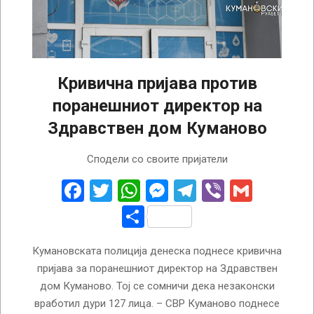
Кривична пријава против
поранешниот директор на
Здравствен дом Куманово
2025-
Сподели со своите пријатели
05-
06
Facebook
Twitter
WhatsApp
Messenger
Telegram
Viber
Gmail
Share
Кумановската полиција денеска поднесе кривична
пријава за поранешниот директор на Здравствен
дом Куманово. Тој се сомничи дека незаконски
вработил дури 127 лица. – СВР Куманово поднесе