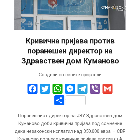
Кривична пријава против
поранешен директор на
Здравствен дом Куманово
2026-
Сподели со своите пријатели
02-
23
Facebook
Twitter
WhatsApp
Messenger
Telegram
Viber
Gmail
Share
Поранешниот директор на ЈЗУ Здравствен дом
Куманово доби кривична пријава под сомнение
дека незаконски исплатил над 350.000 евра. – СВР
Куманово поднесе кривична пријава против Ф.А.