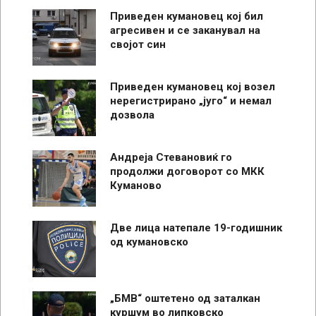
Приведен кумановец кој бил
агресивен и се заканувал на
својот син
Приведен кумановец кој возел
нерегистрирано „југо“ и немал
дозвола
Андреја Стевановиќ го
продолжи договорот со МКК
Куманово
Две лица натепале 19-годишник
од кумановско
„БМВ“ оштетено од заталкан
куршум во липковско