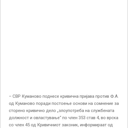
– СВР Куманово поднесе кривична пријава против Ф.А.
од Куманово поради постоење основи на сомнение за
сторено кривично дело „злоупотреба на службената
должност и овластување“ по член 353 став 4, во врска
со член 45 од Кривичниот законик, информираат од