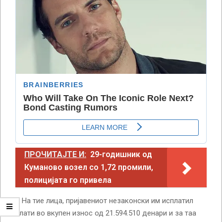
ПРОЧИТАЈТЕ И:
29-годишник од
Куманово возел со 1,72 промили,
полицијата го привела
– На тие лица, пријавениот незаконски им исплатил
плати во вкупен износ од 21.594.510 денари и за таа