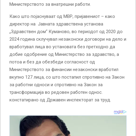
Министерството за внатрешни работи.
Како што појаснуваат од МВР, пријавениот – како
директор на Јавната здравствена установа
„Здравствен дом“ Куманово, во периодот од 2020 до
2024 година склучувал незаконски договори на дело и
вработувал лица во установата без претходно да
добие одобрение од Министерство за здравство, а
потоа и без да обезбеди согласност од
Министерството за финансии незаконски вработил
вкупно 127 лица, со што постапил спротивно на Закон
за работни односи и спротивно на Закон за
трансформација во редовен работен однос.
констатирано од Државен инспекторат за труд.