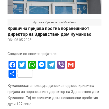
Архива Кумановски Муабети
Кривична пријава против поранешниот
директор на Здравствен дом Куманово
ON:
06.05.2025
Сподели со своите пријатели
Facebook
Twitter
WhatsApp
Messenger
Telegram
Viber
Gmail
Share
Кумановската полиција денеска поднесе кривична
пријава за поранешниот директор на Здравствен дом
Куманово. Тој се сомничи дека незаконски вработил
дури 127 лица.