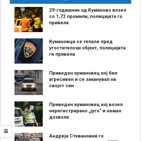
29-годишник од Куманово возел
со 1,72 промили, полицијата го
привела
Кумановци се тепале пред
угостителски објект, полицијата
ги привела
Приведен кумановец кој бил
агресивен и се заканувал на
својот син
Приведен кумановец кој возел
нерегистрирано „југо“ и немал
дозвола
Андреја Стевановиќ го