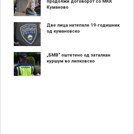
продолжи договорот со МКК
Куманово
Две лица натепале 19-годишник
од кумановско
„БМВ“ оштетено од заталкан
куршум во липковско