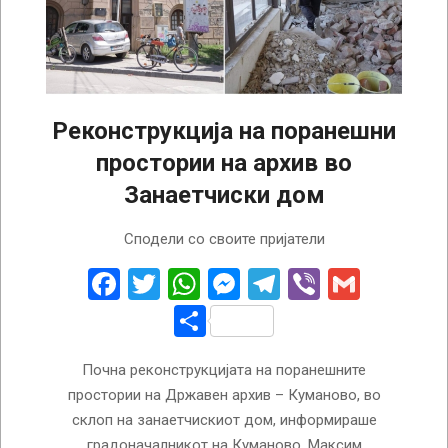
Реконструкција на поранешни
простории на архив во
Занаетчиски дом
2024-
Сподели со своите пријатели
07-
16
Facebook
Twitter
WhatsApp
Messenger
Telegram
Viber
Gmail
Share
Почна реконструкцијата на поранешните
простории на Државен архив – Куманово, во
склоп на занаетчискиот дом, информираше
градоначалникот на Куманово, Максим