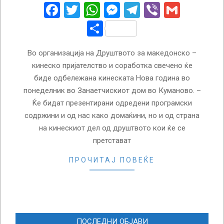
09
Facebook
Twitter
WhatsApp
Messenger
Telegram
Viber
Gmail
Share
Во организација на Друштвото за македонско –
кинеско пријателство и соработка свечено ќе
биде одбележана кинеската Нова година во
понеделник во Занаетчискиот дом во Куманово. –
Ќе бидат презентирани одредени програмски
содржини и од нас како домаќини, но и од страна
на кинескиот дел од друштвото кои ќе се
претстават
ПРОЧИТАЈ ПОВЕЌЕ
ПОСЛЕДНИ ОБЈАВИ