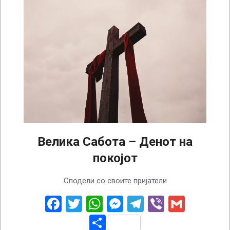
Велика Сабота – Денот на
покојот
2025-
Сподели со своите пријатели
04-
19
Facebook
Twitter
WhatsApp
Messenger
Telegram
Viber
Gmail
Share