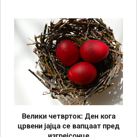
Велики четврток: Ден кога
црвени јајца се вапцаат пред
изгрејсонце