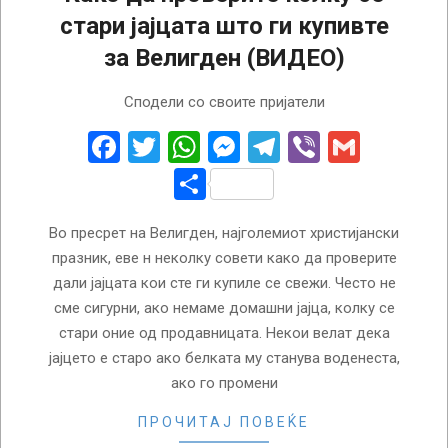
стари јајцата што ги купивте
за Велигден (ВИДЕО)
2026-
Сподели со своите пријатели
04-
09
Facebook
Twitter
WhatsApp
Messenger
Telegram
Viber
Gmail
Share
Во пресрет на Велигден, најголемиот христијански
празник, еве н неколку совети како да проверите
дали јајцата кои сте ги купиле се свежи. Често не
сме сигурни, ако немаме домашни јајца, колку се
стари оние од продавницата. Некои велат дека
јајцето е старо ако белката му станува воденеста,
ако го промени
ПРОЧИТАЈ ПОВЕЌЕ