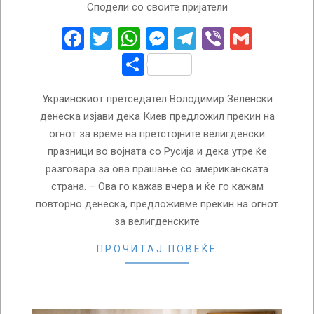
Сподели со своите пријатели
04-
01
Facebook
Twitter
WhatsApp
Messenger
Telegram
Viber
Gmail
Share
Украинскиот претседател Володимир Зеленски
денеска изјави дека Киев предложил прекин на
огнот за време на претстојните велигденски
празници во војната со Русија и дека утре ќе
разговара за ова прашање со американската
страна. – Ова го кажав вчера и ќе го кажам
повторно денеска, предложивме прекин на огнот
за велигденските
ПРОЧИТАЈ ПОВЕЌЕ