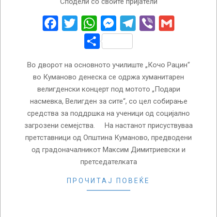
Сподели со своите пријатели
04-
06
Facebook
Twitter
WhatsApp
Messenger
Telegram
Viber
Gmail
Share
Во дворот на основното училиште „Кочо Рацин“
во Куманово денеска се одржа хуманитарен
велигденски концерт под мотото „Подари
насмевка, Велигден за сите“, со цел собирање
средства за поддршка на ученици од социјално
загрозени семејства. На настанот присуствуваа
претставници од Општина Куманово, предводени
од градоначалникот Максим Димитриевски и
претседателката
ПРОЧИТАЈ ПОВЕЌЕ