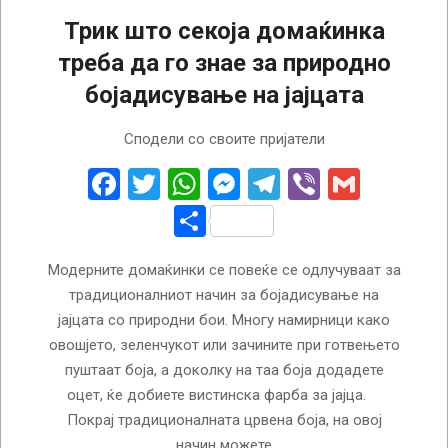
Трик што секоја домаќинка
треба да го знае за природно
бојадисување на јајцата
2026-
Сподели со своите пријатели
04-
09
Facebook
Twitter
WhatsApp
Messenger
Telegram
Viber
Gmail
Share
Модерните домаќинки се повеќе се одлучуваат за
традиционалниот начин за бојадисување на
јајцата со природни бои. Многу намирници како
овошјето, зеленчукот или зачините при готвењето
пуштаат боја, а доколку на таа боја додадете
оцет, ќе добиете вистинска фарба за јајца.
Покрај традиционалната црвена боја, на овој
начин можете