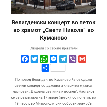
Велигденски концерт во петок
во храмот „Свети Никола“ во
Куманово
2026-
Сподели со своите пријатели
04-
14
Facebook
Twitter
WhatsApp
Messenger
Telegram
Viber
Gmail
Share
По повод Велигден, во Куманово ќе се одржи
свечен концерт со духовна и класична музика,
насловен „Духовна светлина и воспев“. Настанот
ќе се реализира на 17 април (петок), со почеток во
19 часот, во Митрополитски соборен храм „Св.