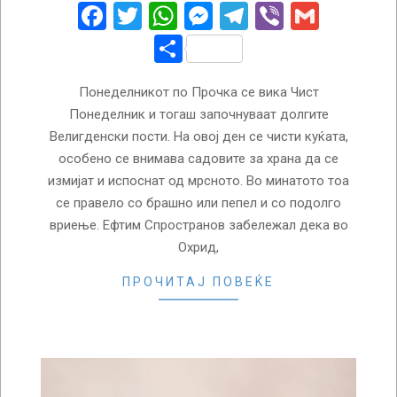
23
Facebook
Twitter
WhatsApp
Messenger
Telegram
Viber
Gmail
Share
Понеделникот по Прочка се вика Чист
Понеделник и тогаш започнуваат долгите
Велигденски пости. На овој ден се чисти куќата,
особено се внимава садовите за храна да се
измијат и испоснат од мрсното. Во минатото тоа
се правело со брашно или пепел и со подолго
вриење. Ефтим Спространов забележал дека во
Охрид,
ПРОЧИТАЈ ПОВЕЌЕ