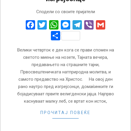
2026-
Сподели со своите пријатели
04-
09
Facebook
Twitter
WhatsApp
Messenger
Telegram
Viber
Gmail
Share
Велики четврток е ден кога се прави спомен на
светото миење на нозете, Тајната вечера,
предавањето на страшните тајни,
Првосвештеничката натприродна молитва, и
самото предавство на Христос. На овој ден
рано наутро пред изгрејсонце, домаќинките ги
бојадисуваат првите велигденски јајца. Најпрво
каснуваат малку леб, се вртат кон исток,
ПРОЧИТАЈ ПОВЕЌЕ