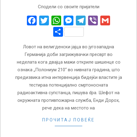
2026-
Сподели со своите пријатели
04-
06
Facebook
Twitter
WhatsApp
Messenger
Telegram
Viber
Gmail
Share
Ловот на велигденски јајца во југозападна
Германија доби загрижувачки пресврт во
неделата кога двајца мажи откриле шишенце со
ознака „Полониум 210“ во нивната градина, што
предизвика итна интервенција бидејќи властите ја
тестираа потенцијално смртоносната
радиоактивна супстанца, пишува dpa. Шефот на
окружната противпожарна служба, Енди Дорох,
рече дека на местото на
ПРОЧИТАЈ ПОВЕЌЕ