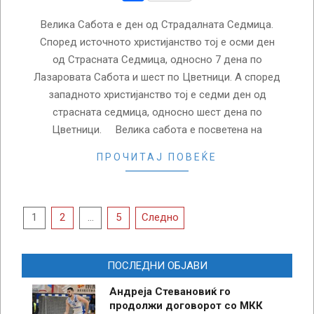
Велика Сабота е ден од Страдалната Седмица.
Според источното христијанство тој е осми ден
од Страсната Седмица, односно 7 дена по
Лазаровата Сабота и шест по Цветници. А според
западното христијанство тој е седми ден од
страсната седмица, односно шест дена по
Цветници. Велика сабота е посветена на
ПРОЧИТАЈ ПОВЕЌЕ
Posts
1
2
…
5
Следно
pagination
ПОСЛЕДНИ ОБЈАВИ
Андреја Стевановиќ го
продолжи договорот со МКК