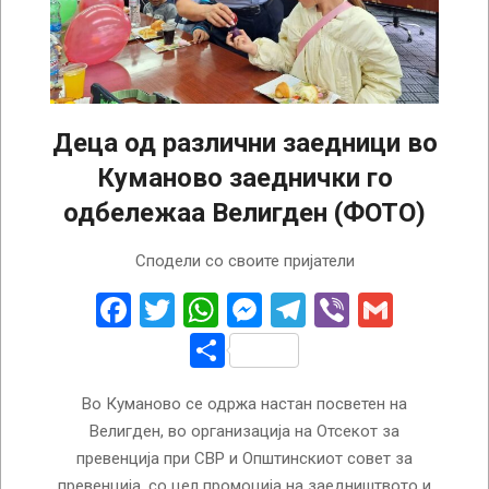
Деца од различни заедници во
Куманово заеднички го
одбележаа Велигден (ФОТО)
2026-
Сподели со своите пријатели
04-
14
Facebook
Twitter
WhatsApp
Messenger
Telegram
Viber
Gmail
Share
Во Куманово се одржа настан посветен на
Велигден, во организација на Отсекот за
превенција при СВР и Општинскиот совет за
превенција, со цел промоција на заедништвото и