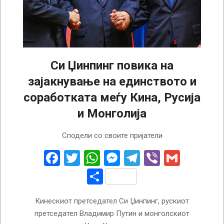
Си Џинпинг повика на
зајакнување на единството и
соработката меѓу Кина, Русија
и Монголија
2025-
Сподели со своите пријатели
09-
02
Facebook
Twitter
WhatsApp
Messenger
Telegram
Viber
Gmail
Share
Кинескиот претседател Си Џинпинг, рускиот
претседател Владимир Путин и монголскиот