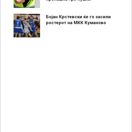
Бојан Крстевски ќе го засили
ростерот на МКК Куманово