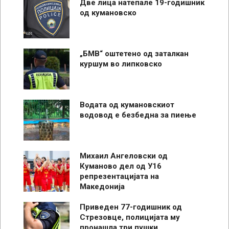
Две лица натепале 19-годишник
од кумановско
„БМВ“ оштетено од заталкан
куршум во липковско
Водата од кумановскиот
водовод е безбедна за пиење
Михаил Ангеловски од
Куманово дел од У16
репрезентацијата на
Македонија
Приведен 77-годишник од
Стрезовце, полицијата му
пронашла три пушки