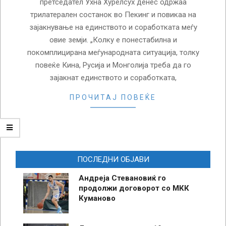
претседател Ухна Хурелсух денес одржаа
трилатерален состанок во Пекинг и повикаа на
зајакнување на единството и соработката меѓу
овие земји. „Колку е понестабилна и
покомплицирана меѓународната ситуација, толку
повеќе Кина, Русија и Монголија треба да го
зајакнат единството и соработката,
ПРОЧИТАЈ ПОВЕЌЕ
ПОСЛЕДНИ ОБЈАВИ
Андреја Стевановиќ го
продолжи договорот со МКК
Куманово