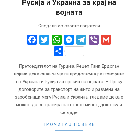
Русија и Украина за крај на
војната
2022-
Сподели со своите пријатели
12-
14
Facebook
Twitter
WhatsApp
Messenger
Telegram
Viber
Gmail
Share
Претседателот на Турција, Реџеп Таип Ердоган
изјави дека оваа земја ги продолжува разговорите
со Украина и Русија за прекин на војната. – Преку
договорите за транспорт на жито и размена на
заробеници меѓу Русија и Украина, гледаме дека е
можно да се трасира патот кон мирот, доколку и
се даде
ПРОЧИТАЈ ПОВЕЌЕ