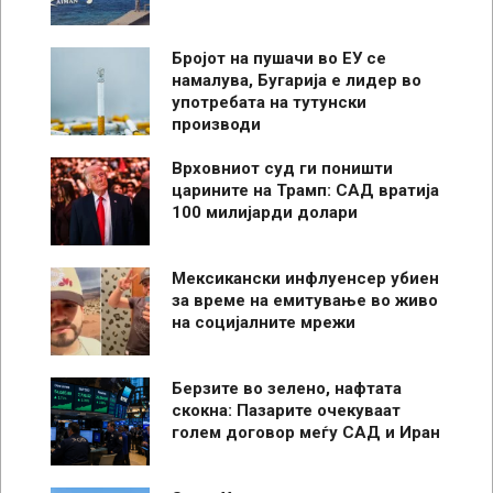
Бројот на пушачи во ЕУ се
намалува, Бугарија е лидер во
употребата на тутунски
производи
Врховниот суд ги поништи
царините на Трамп: САД вратија
100 милијарди долари
Мексикански инфлуенсер убиен
за време на емитување во живо
на социјалните мрежи
Берзите во зелено, нафтата
скокна: Пазарите очекуваат
голем договор меѓу САД и Иран