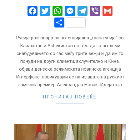
29
Facebook
Twitter
WhatsApp
Messenger
Telegram
Viber
Gmail
Share
Русија разговара за потенцијална „гасна унија“ со
Казахстан и Узбекистан со цел да го зголеми
снабдувањето со гас меѓу трите земји и да им го
понуди на други клиенти, вклучително и Кина,
објави денеска режимската новинска агенција
Интерфакс, повикувајќи се на изјавата на рускиот
заменик премиер Александар Новак. Идејата ја
ПРОЧИТАЈ ПОВЕЌЕ