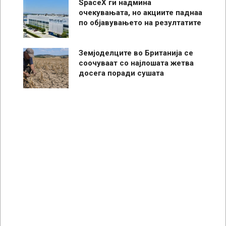
SpaceX ги надмина
очекувањата, но акциите паднаа
по објавувањето на резултатите
Земјоделците во Британија се
соочуваат со најлошата жетва
досега поради сушата