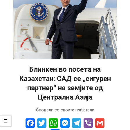
Блинкен во посета на
Казахстан: САД се „сигурен
партнер“ на земјите од
Централна Азија
2023-
Сподели со своите пријатели
02-
28
Facebook
Twitter
WhatsApp
Messenger
Telegram
Viber
Gmail