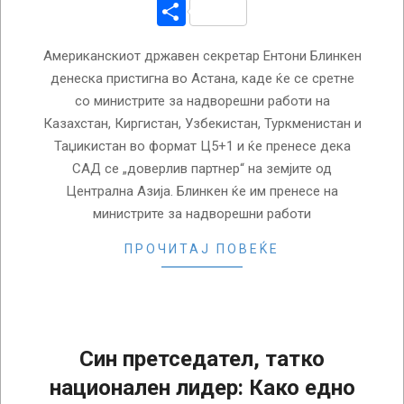
Share
Американскиот државен секретар Ентони Блинкен
денеска пристигна во Астана, каде ќе се сретне
со министрите за надворешни работи на
Казахстан, Киргистан, Узбекистан, Туркменистан и
Таџикистан во формат Ц5+1 и ќе пренесе дека
САД се „доверлив партнер“ на земјите од
Централна Азија. Блинкен ќе им пренесе на
министрите за надворешни работи
ПРОЧИТАЈ ПОВЕЌЕ
Син претседател, татко
национален лидер: Како едно