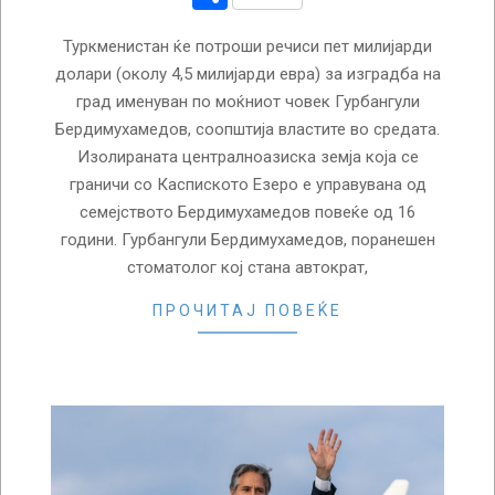
Туркменистан ќе потроши речиси пет милијарди
долари (околу 4,5 милијарди евра) за изградба на
град именуван по моќниот човек Гурбангули
Бердимухамедов, соопштија властите во средата.
Изолираната централноазиска земја која се
граничи со Каспиското Езеро е управувана од
семејството Бердимухамедов повеќе од 16
години. Гурбангули Бердимухамедов, поранешен
стоматолог кој стана автократ,
ПРОЧИТАЈ ПОВЕЌЕ