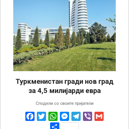
Туркменистан гради нов град
за 4,5 милијарди евра
2023-
Сподели со своите пријатели
03-
30
Facebook
Twitter
WhatsApp
Messenger
Telegram
Viber
Gmail
Share