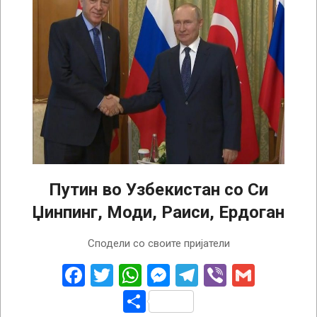
Путин во Узбекистан со Си
Џинпинг, Моди, Раиси, Ердоган
2022-
Сподели со своите пријатели
09-
15
Facebook
Twitter
WhatsApp
Messenger
Telegram
Viber
Gmail
Share