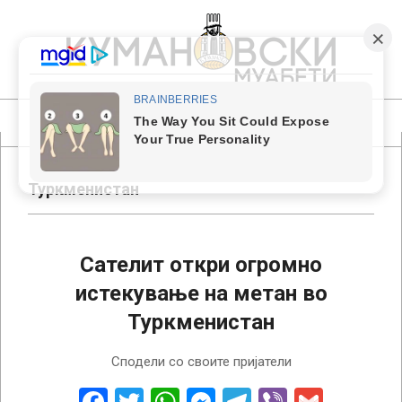
Skip
to
content
КУМАНОВСКИ
МУАБЕТИ
Primary
Navigation
Menu
Туркменистан
Сателит откри огромно
истекување на метан во
Туркменистан
2023-
Сподели со своите пријатели
05-
11