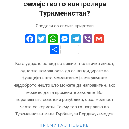
семејство го контролира
Туркменистан?
2023-
Сподели со своите пријатели
01-
23
Facebook
Twitter
WhatsApp
Messenger
Telegram
Viber
Gmail
Share
Кога удирате во ѕид во вашиот политички живот,
односно неможноста да се кандидирате за
функцијата што моментално ја извршувате,
најдоброто нешто што можете да направите е, ако
можете, да ги промените законите. Во
поранешните советски републики, оваа можност
често се користи. Токму тоа го направија во
Туркменистан, каде Гурбангули Бердимухамедов
ПРОЧИТАЈ ПОВЕЌЕ