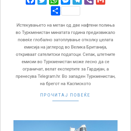
Facebook
Twitter
WhatsApp
Messenger
Telegram
Viber
Gmail
Share
Истекувањето на метан од две нафтени полиња
во Туркменистан минатата година предизвикало
повеќе глобално затоплување отколку целата
емисија на јаглерод во Велика Британија,
откриваат сателитски податоци. Сепак, штетните
емисии во Туркменистан може лесно да се
ограничат, велат експертите за Гардијан, а
пренесува Telegram.hr. Во западен Туркменистан,
на брегот на Каспиското
ПРОЧИТАЈ ПОВЕЌЕ