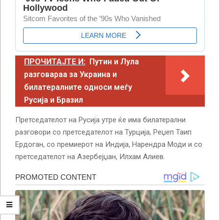
ПРОЧИТАЈТЕ И:
Путин и Лула
разговараа за Украина и
билатералните односи меѓу
Русија и Бразил
Претседателот на Русија утре ќе има билатерални
разговори со претседателот на Турција, Реџеп Таип
Ердоган, со премиерот на Индија, Нарендра Моди и со
претседателот на Азербејџан, Илхам Алиев.