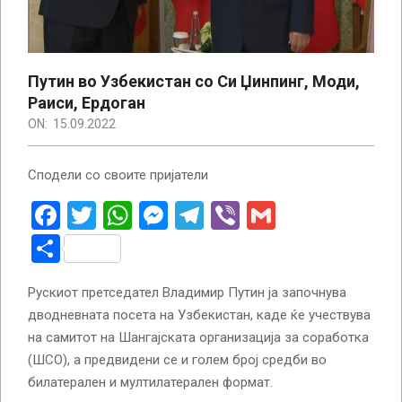
Путин во Узбекистан со Си Џинпинг, Моди,
Раиси, Ердоган
ON:
15.09.2022
Сподели со своите пријатели
Facebook
Twitter
WhatsApp
Messenger
Telegram
Viber
Gmail
Share
Рускиот претседател Владимир Путин ја започнува
дводневната посета на Узбекистан, каде ќе учествува
на самитот на Шангајската организација за соработка
(ШСО), а предвидени се и голем број средби во
билатерален и мултилатерален формат.