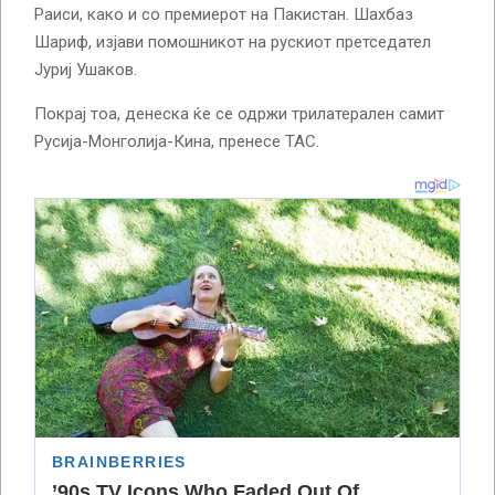
Раиси, како и со премиерот на Пакистан. Шахбаз
Шариф, изјави помошникот на рускиот претседател
Јуриј Ушаков.
Покрај тоа, денеска ќе се одржи трилатерален самит
Русија-Монголија-Кина, пренесе ТАС.