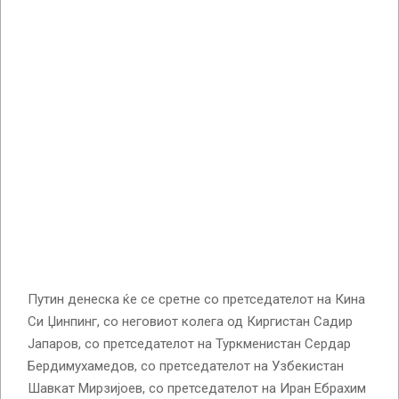
Путин денеска ќе се сретне со претседателот на Кина
Си Џинпинг, со неговиот колега од Киргистан Садир
Јапаров, со претседателот на Туркменистан Сердар
Бердимухамедов, со претседателот на Узбекистан
Шавкат Мирзијоев, со претседателот на Иран Ебрахим