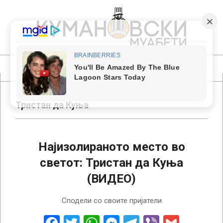
Skip
to
content
КУМАНОВСКИ
МУАБЕТИ
Primary
Navigation
Menu
Тристан да Куња
Најизолираното место во
светот: Тристан да Куња
(ВИДЕО)
2024-
Сподели со своите пријатели
07-
15