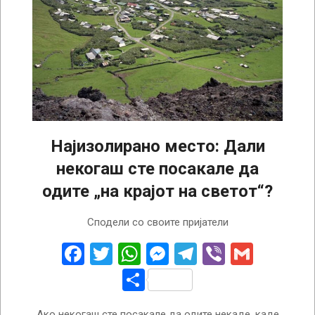
Најизолирано место: Дали
некогаш сте посакале да
одите „на крајот на светот“?
2023-
Сподели со своите пријатели
01-
04
Facebook
Twitter
WhatsApp
Messenger
Telegram
Viber
Gmail
Share
Ако некогаш сте посакале да одите некаде, каде