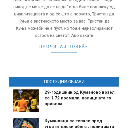
никој „не може да ве најде“ и да биде подалеку од
цивилизацијата и од сè што е познато, Тристан да
Куња е вистинското место за вас. Тристан де
Куња можеби не е пуст, но тоа е најизолираниот
остров на светот. Ако сакате
ПРОЧИТАЈ ПОВЕЌЕ
ПОСЛЕДНИ ОБЈАВИ
29-годишник од Куманово возел
со 1,72 промили, полицијата го
привела
Кумановци се тепале пред
угостителски објект, полицијата