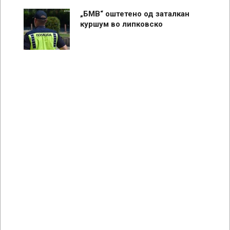
„БМВ“ оштетено од заталкан
куршум во липковско