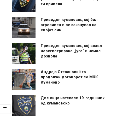
ги привела
Приведен кумановец кој бил
агресивен и се заканувал на
својот син
Приведен кумановец кој возел
нерегистрирано „југо“ и немал
дозвола
Андреја Стевановиќ го
продолжи договорот со МКК
Куманово
Две лица натепале 19-годишник
од кумановско