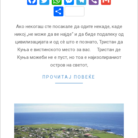
Facebook
Twitter
WhatsApp
Messenger
Telegram
Viber
Gmail
Share
Ако некогаш сте посакале да одите некаде, каде
никој „не може да ве најде“ и да биде подалеку од
цивилизацијата и од сè што е познато, Тристан да
Куња е вистинското место за вас. Тристан де
Куња можеби не е пуст, но тоа е најизолираниот
остров на светот,
ПРОЧИТАЈ ПОВЕЌЕ