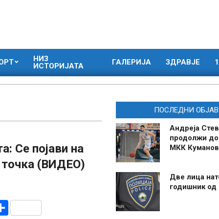
НИЗ
ОРТ
ГАЛЕРИЈА
ЗДРАВЈЕ
1
ИСТОРИЈАТА
ПОСЛЕДНИ ОБЈАВ
Андреја Стев
продолжи до
а: Се појави на
МКК Куманов
 точка (ВИДЕО)
Две лица нат
годишник од
r
am
r
mail
Share