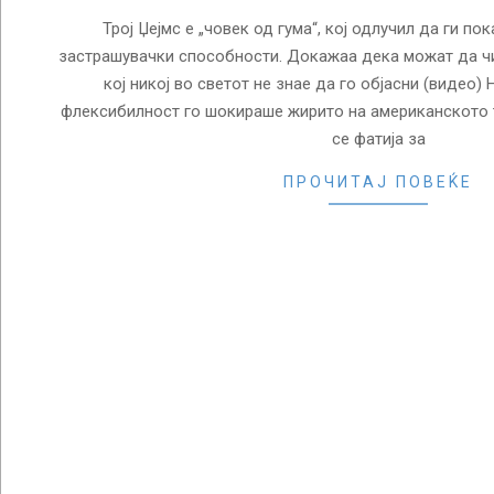
Трој Џејмс е „човек од гума“, кој одлучил да ги по
застрашувачки способности. Докажаа дека можат да чи
кој никој во светот не знае да го објасни (видео)
флексибилност го шокираше жирито на американското т
се фатија за
ПРОЧИТАЈ ПОВЕЌЕ