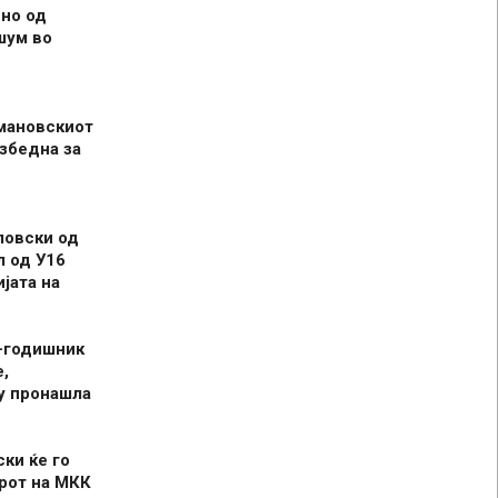
но од
шум во
мановскиот
збедна за
ловски од
л од У16
јата на
-годишник
,
у пронашла
ски ќе го
рот на МКК