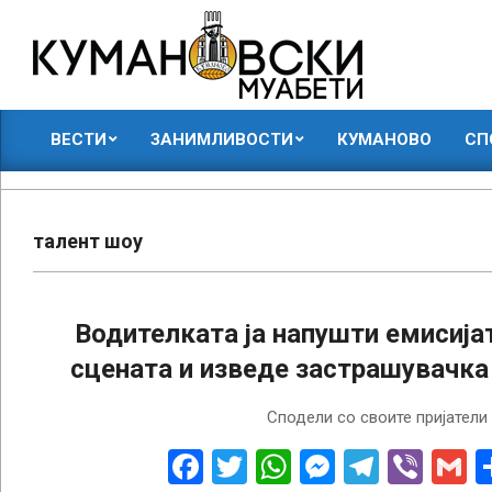
Skip
to
content
КУМАНОВСКИ
ВЕСТИ
ЗАНИМЛИВОСТИ
КУМАНОВО
СП
МУАБЕТИ
Primary
Navigation
Menu
талент шоу
Водителката ја напушти емисијат
сцената и изведе застрашувачка
2018-
Сподели со своите пријатели
06-
25
Facebook
Twitter
WhatsApp
Messenge
Telegr
Vibe
G