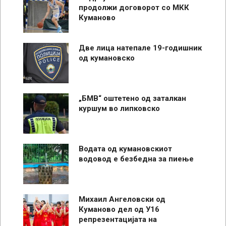
продолжи договорот со МКК
Куманово
Две лица натепале 19-годишник
од кумановско
„БМВ“ оштетено од заталкан
куршум во липковско
Водата од кумановскиот
водовод е безбедна за пиење
Михаил Ангеловски од
Куманово дел од У16
репрезентацијата на