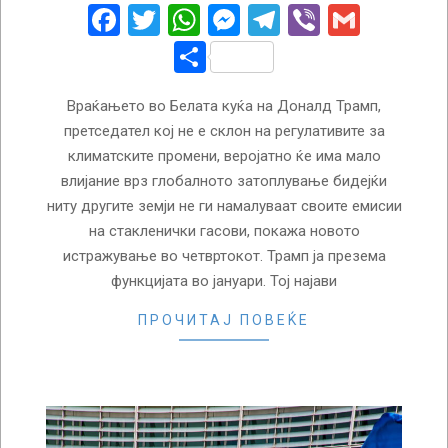
15
Facebook
Twitter
WhatsApp
Messenger
Telegram
Viber
Gmail
Share
Враќањето во Белата куќа на Доналд Трамп,
претседател кој не е склон на регулативите за
климатските промени, веројатно ќе има мало
влијание врз глобалното затоплување бидејќи
ниту другите земји не ги намалуваат своите емисии
на стакленички гасови, покажа новото
истражување во четвртокот. Трамп ја презема
функцијата во јануари. Тој најави
ПРОЧИТАЈ ПОВЕЌЕ