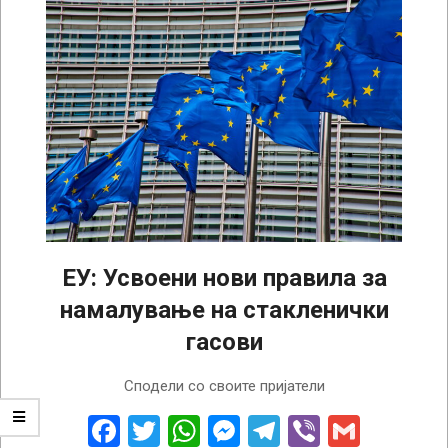
ЕУ: Усвоени нови правила за
намалување на стакленички
гасови
2022-
Сподели со своите пријатели
11-
09
Facebook
Twitter
WhatsApp
Messenger
Telegram
Viber
Gmail