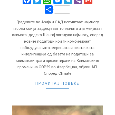
Facebook
Twitter
WhatsApp
Messenger
Telegram
Viber
Gmail
Share
Градовите во Азија и САД испуштаат најмногу
гасови кои ја задржуваат топлината и ја менуваат
климата, додека Шангај загадува најмногу, според
новите податоци кои ги комбинираат
набљудувањата, мерењата и вештачката
интелигенција од базата на податоци за
климатски траги презентирани на Климатските
промени на COP29 во Азербејџан, објави АП.
Според Climate
ПРОЧИТАЈ ПОВЕЌЕ