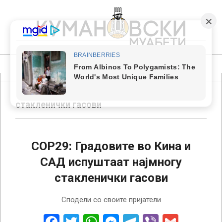
Skip
to
content
КУМАНОВСКИ
МУАБЕТИ
Primary
Navigation
Menu
стакленички гасови
COP29: Градовите во Кина и
САД испуштаат најмногу
стакленички гасови
2024-
Сподели со своите пријатели
11-
15