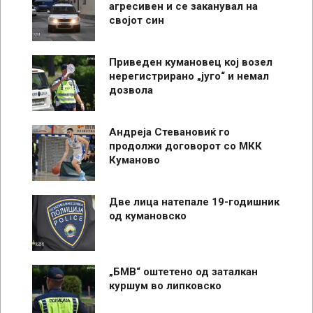
агресивен и се заканувал на
својот син
Приведен кумановец кој возел
нерегистрирано „југо“ и немал
дозвола
Андреја Стевановиќ го
продолжи договорот со МКК
Куманово
Две лица натепале 19-годишник
од кумановско
„БМВ“ оштетено од заталкан
куршум во липковско