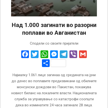
Над 1.000 загинати во разорни
поплави во Авганистан
2022-
Сподели со своите пријатели
08-
29
Facebook
Twitter
WhatsApp
Messenger
Telegram
Viber
Gmail
Share
Најмалку 1.061 лице загинаа од средината на јуни
до денес во поплавите предизвикани од обилните
монсунски дождови во Пакистан, покажува
новиот биланс на локалните власти. Националната
служба за управување со катастрофи соопшти
дека во изминатите 24 часа загинале 28 лица.