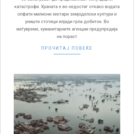
катастрофи. Храната е во недостиг откако водата
опфати милиони хектари земјоделски култури и
уништи стотици илјади грла добиток. Во
меѓувреме, хуманитарните агенции предупредија
на пораст
ПРОЧИТАЈ ПОВЕЌЕ