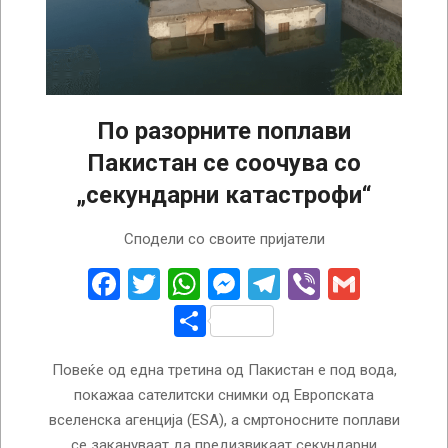
По разорните поплави
Пакистан се соочува со
„секундарни катастрофи“
2022-
Сподели со своите пријатели
09-
07
Facebook
Twitter
WhatsApp
Messenger
Telegram
Viber
Gmail
Share
Повеќе од една третина од Пакистан е под вода,
покажаа сателитски снимки од Европската
вселенска агенција (ESA), а смртоносните поплави
се закануваат да предизвикаат секундарни