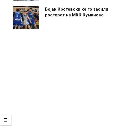
Бојан Крстевски ќе го засили
ростерот на МКК Куманово