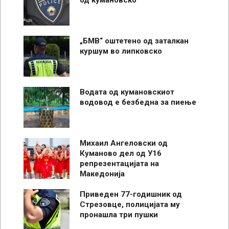
„БМВ“ оштетено од заталкан
куршум во липковско
Водата од кумановскиот
водовод е безбедна за пиење
Михаил Ангеловски од
Куманово дел од У16
репрезентацијата на
Македонија
Приведен 77-годишник од
Стрезовце, полицијата му
пронашла три пушки