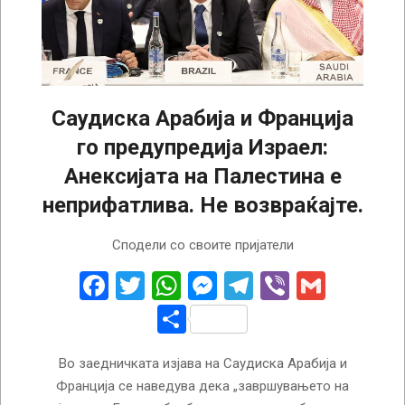
Саудиска Арабија и Франција
го предупредија Израел:
Анексијата на Палестина е
неприфатлива. Не возвраќајте.
2025-
Сподели со своите пријатели
09-
23
Facebook
Twitter
WhatsApp
Messenger
Telegram
Viber
Gmail
Share
Во заедничката изјава на Саудиска Арабија и
Франција се наведува дека „завршувањето на