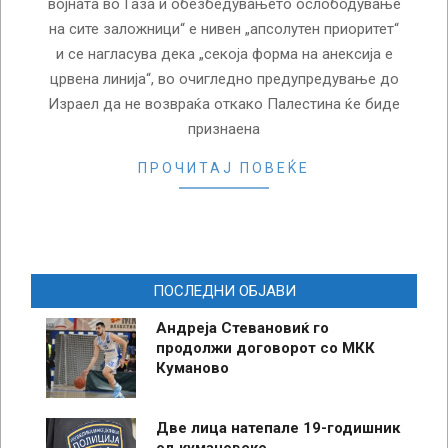
војната во Газа и обезбедувањето ослободување
на сите заложници“ е нивен „апсолутен приоритет“
и се нагласува дека „секоја форма на анексија е
црвена линија“, во очигледно предупредување до
Израел да не возвраќа откако Палестина ќе биде
признаена
ПРОЧИТАЈ ПОВЕЌЕ
ПОСЛЕДНИ ОБЈАВИ
Андреја Стевановиќ го
продолжи договорот со МКК
Куманово
Две лица натепале 19-годишник
од кумановско