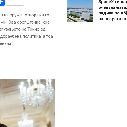
r
am
r
mail
Share
SpaceX ги н
очекувањата,
паднаа по об
 на оружје, отворајќи го
на резултати
мји. Ова соопштение, кое
тапувањето на Токио од
дбранбена политика, а тоа
тензии