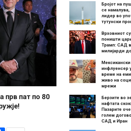
Бројот на пу
се намалува, 
лидер во упо
тутунски пр
Врховниот су
поништи цар
Трамп: САД в
милијарди д
Мексикански
инфлуенсер 
време на ем
живо на соци
мрежи
а прв пат по 80
Берзите во з
нафтата скок
ружје!
Пазарите оче
голем догово
САД и Иран