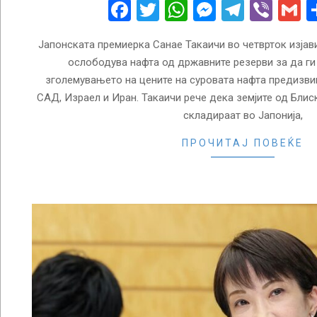
24
Facebook
Twitter
WhatsApp
Messenge
Telegr
Vibe
G
Јапонската премиерка Санае Такаичи во четврток изјави
ослободува нафта од државните резерви за да ги
зголемувањето на цените на суровата нафта предизви
САД, Израел и Иран. Такаичи рече дека земјите од Блис
складираат во Јапонија,
ПРОЧИТАЈ ПОВЕЌЕ