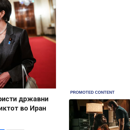
ористи државни
иктот во Иран