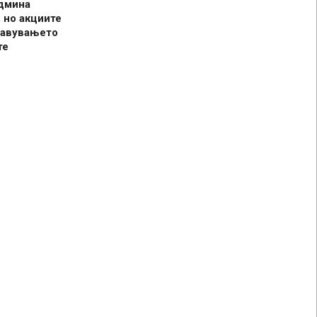
админа
 но акциите
јавувањето
те