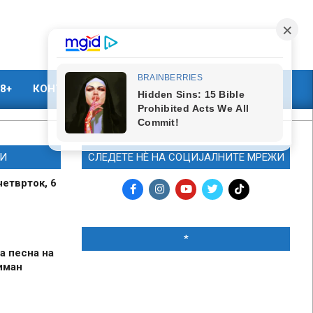
8+
КОНТАКТ
МАРКЕТИНГ
И
СЛЕДЕТЕ НЀ НА СОЦИЈАЛНИТЕ МРЕЖИ
четврток, 6
*
а песна на
иман