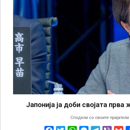
Јапонија ја доби својата прва
2025-
Сподели со своите пријатели
10-
21