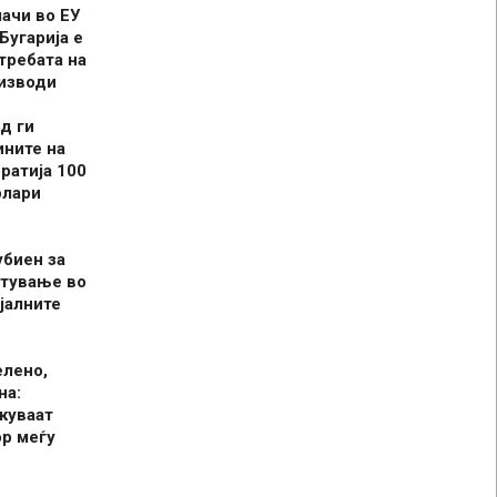
шачи во ЕУ
Бугарија е
требата на
оизводи
д ги
ините на
ратија 100
олари
убиен за
итување во
јалните
елено,
на:
куваат
р меѓу