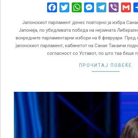
18
Facebook
Twitter
WhatsApp
Messenge
Telegr
Vibe
G
Јапонскиот парламент денес повторно ја избра Сана
Јапонија, по убедливата победа на нејзината Либералн
вонредните парламентарни избори на 8 февруари. Пред 
јапонскиот парламент, кабинетот на Санае Такаичи подн
согласност со Уставот, по што таа беше 
ПРОЧИТАЈ ПОВЕЌЕ