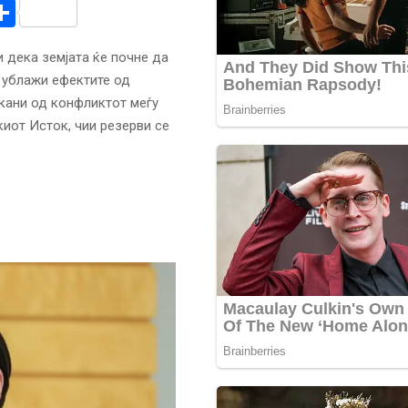
r
am
r
mail
Share
 дека земјата ќе почне да
 ублажи ефектите од
кани од конфликтот меѓу
киот Исток, чии резерви се