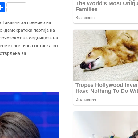
r
am
r
mail
Share
е Такаичи за премиер на
о-демократска партија на
почетокот на седницата на
есе колективна оставка во
потврдена за