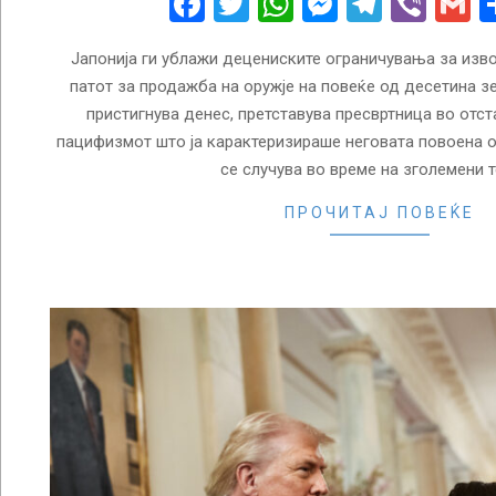
Facebook
Twitter
WhatsApp
Messenge
Telegr
Vibe
G
Јапонија ги ублажи децениските ограничувања за извоз
патот за продажба на оружје на повеќе од десетина зе
пристигнува денес, претставува пресвртница во отс
пацифизмот што ја карактеризираше неговата повоена о
се случува во време на зголемени 
ПРОЧИТАЈ ПОВЕЌЕ