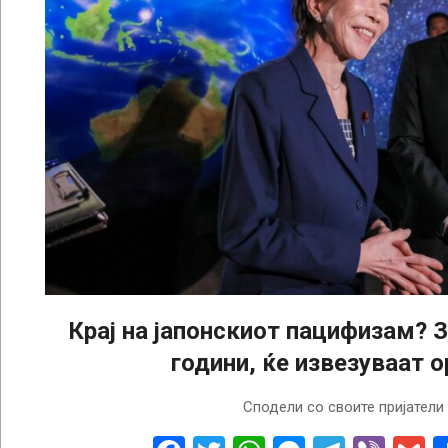
Крај на јапонскиот пацифизам? З
години, ќе извезуваат о
2026-
Сподели со своите пријатели
04-
21