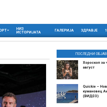
НИЗ
ОРТ
ГАЛЕРИЈА
ЗДРАВЈЕ
1
ИСТОРИЈАТА
ПОСЛЕДНИ ОБЈАВ
Хороскоп за 
август
Quickie – Нов
кумановец А
(ВИДЕО)