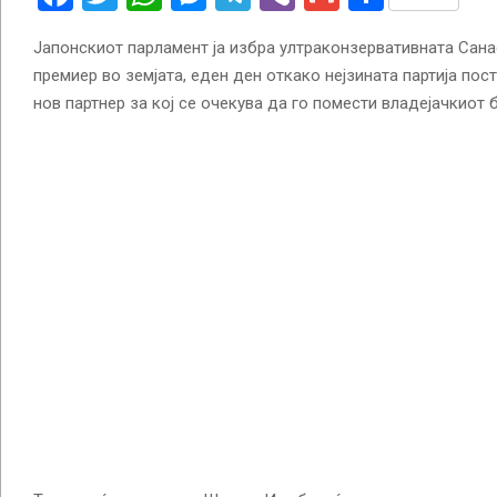
Јапонскиот парламент ја избра ултраконзервативната Сана
премиер во земјата, еден ден откако нејзината партија по
нов партнер за кој се очекува да го помести владејачкиот 