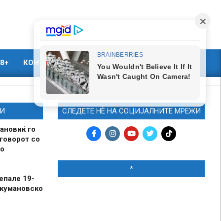
8+
КОНТАКТ
МАРКЕТИНГ
И
СЛЕДЕТЕ НЀ НА СОЦИЈАЛНИТЕ МРЕЖИ
ановиќ го
говорот со
о
*
епале 19-
 кумановско