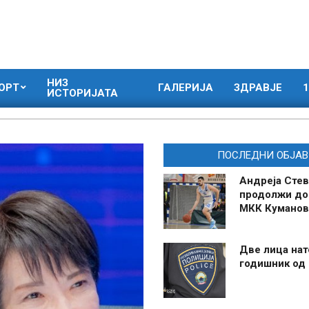
НИЗ
ОРТ
ГАЛЕРИЈА
ЗДРАВЈЕ
1
ИСТОРИЈАТА
ПОСЛЕДНИ ОБЈАВ
Андреја Стев
продолжи до
МКК Куманов
Две лица нат
годишник од