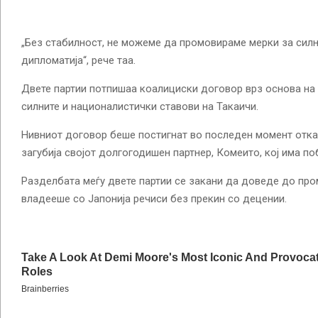
„Без стабилност, не можеме да промовираме мерки за силн
дипломатија“, рече таа.
Двете партии потпишаа коалициски договор врз основа на 
силните и националистички ставови на Такаичи.
Нивниот договор беше постигнат во последен момент отка
загубија својот долгогодишен партнер, Комеито, кој има по
Разделбата меѓу двете партии се закани да доведе до про
владееше со Јапонија речиси без прекин со децении.