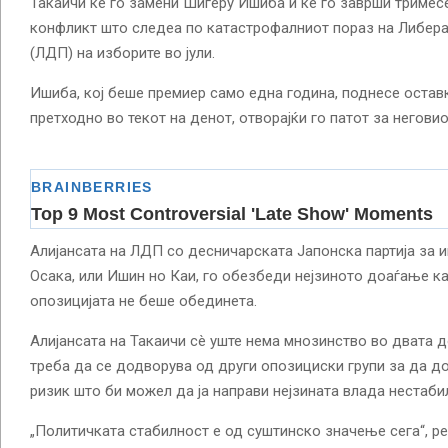
Такаичи ќе го замени Шигеру Ишиба и ќе го заврши тримес
конфликт што следеа по катастрофалниот пораз на Либера
(ЛДП) на изборите во јули.
Ишиба, кој беше премиер само една година, поднесе остав
претходно во текот на денот, отворајќи го патот за негови
Алијансата на ЛДП со десничарската Јапонска партија за 
Осака, или Ишин но Каи, го обезбеди нејзиното доаѓање ка
опозицијата не беше обединета.
Алијансата на Такаичи сè уште нема мнозинство во двата д
треба да се додворува од други опозициски групи за да д
ризик што би можел да ја направи нејзината влада нестабил
„Политичката стабилност е од суштинско значење сега“, р