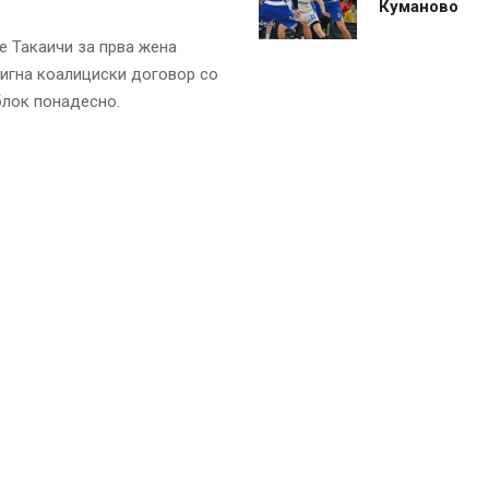
Куманово
е Такаичи за прва жена
стигна коалициски договор со
блок понадесно.