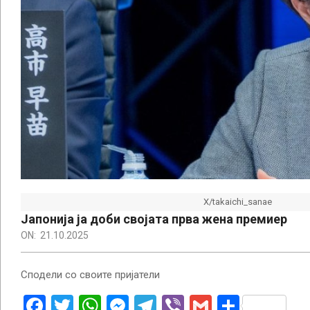
X/takaichi_sanae
Јапонија ја доби својата прва жена премиер
ON:
21.10.2025
Сподели со своите пријатели
Facebook
Twitter
WhatsApp
Messenger
Telegram
Viber
Gmail
Share