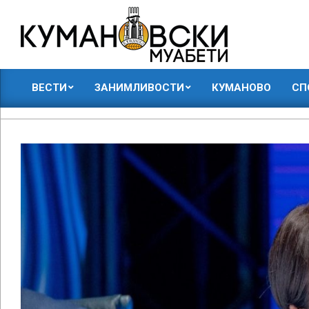
Skip
to
content
КУМАНОВСКИ
ВЕСТИ
ЗАНИМЛИВОСТИ
КУМАНОВО
СП
МУАБЕТИ
Primary
Navigation
Menu