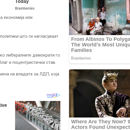
а економија или
политики што ги нагласуваат
ко либералните демократи го
благ и поцентристички став.
мена на владата за ЛДП, која