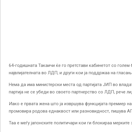
64-годишната Такаичи ќе го претстави кабинетот со голем б
највлијателната во ЛДП, и други кои ја поддржаа на гласањ
Нема да има министерски места од партијата ЈИП во влада
партија не се убеди во своето партнерство со ЛДП, рече ли
Иако е првата жена што ја извршува функцијата премиер на 
промовира родова еднаквост или разновидност, пишува АП
Таа е меѓу јапонските политичари кои ги блокираа мерките