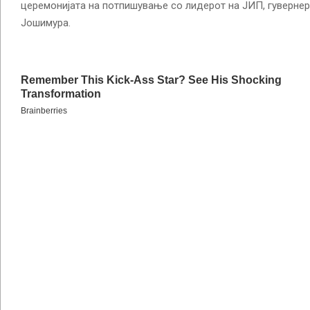
церемонијата на потпишување со лидерот на ЈИП, гуверне
Јошимура.