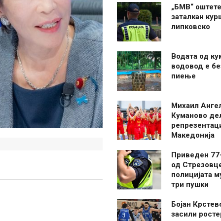
„БМВ“ оштете
заталкан кур
липковско
Водата од ку
водовод е бе
пиење
Михаил Анге
Куманово де
репрезентаци
Македонија
Приведен 77
од Стрезовце
полицијата м
три пушки
Бојан Крстев
засили росте