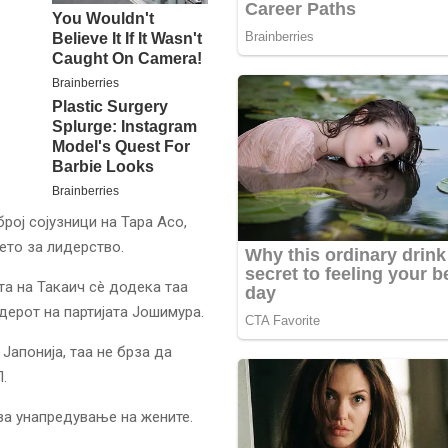
рој сојузници на Тара Асо,
ето за лидерство.
та на Такаич сè додека таа
дерот на партијата Јошимура.
Јапонија, таа не брза да
.
 за унапредување на жените.