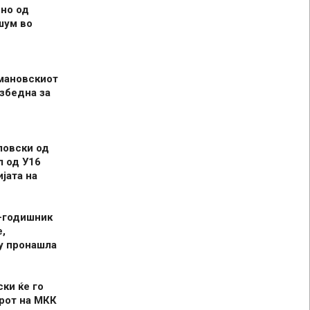
но од
шум во
мановскиот
збедна за
ловски од
л од У16
јата на
-годишник
,
у пронашла
ски ќе го
рот на МКК