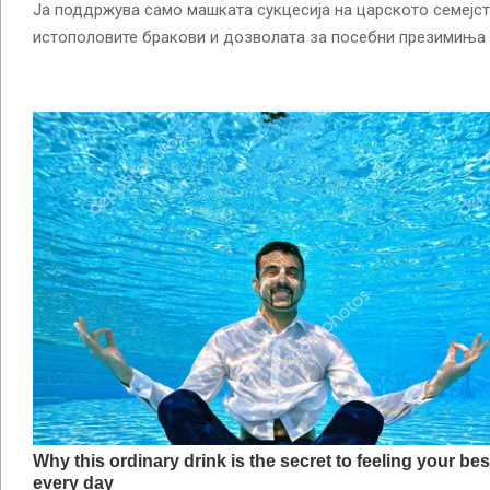
Jа поддржува само машката сукцесија на царското семејст
истополовите бракови и дозволата за посебни презимиња 