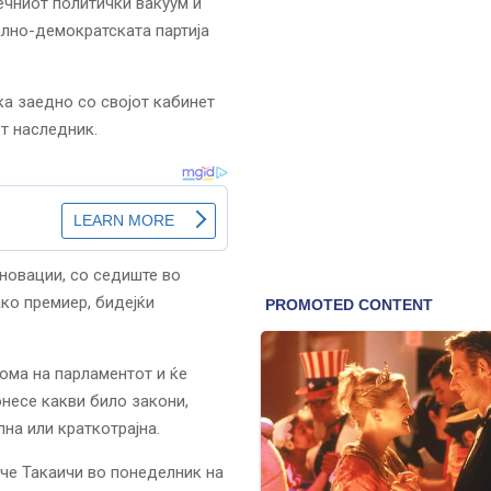
ечниот политички вакуум и
лно-демократската партија
ка заедно со својот кабинет
от наследник.
иновации, со седиште во
ко премиер, бидејќи
ома на парламентот и ќе
онесе какви било закони,
на или краткотрајна.
ече Такаичи во понеделник на