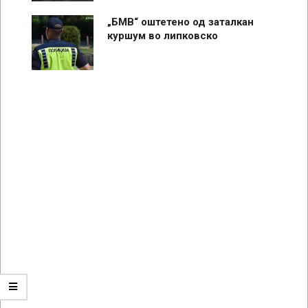
„БМВ“ оштетено од заталкан
куршум во липковско