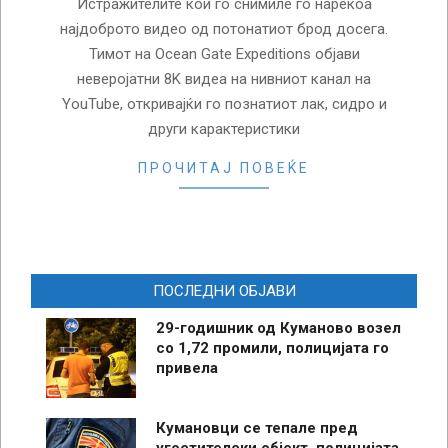
Истражителите кои го снимиле го нарекоа
најдоброто видео од потонатиот брод досега.
Тимот на Ocean Gate Expeditions објави
неверојатни 8K видеа на нивниот канал на
YouTube, откривајќи го познатиот лак, сидро и
други карактеристики
ПРОЧИТАЈ ПОВЕЌЕ
ПОСЛЕДНИ ОБЈАВИ
29-годишник од Куманово возел
со 1,72 промили, полицијата го
привела
Кумановци се тепале пред
угостителски објект, полицијата