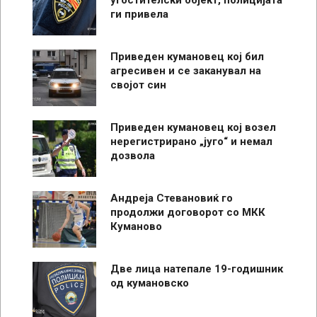
ги привела
Приведен кумановец кој бил
агресивен и се заканувал на
својот син
Приведен кумановец кој возел
нерегистрирано „југо“ и немал
дозвола
Андреја Стевановиќ го
продолжи договорот со МКК
Куманово
Две лица натепале 19-годишник
од кумановско