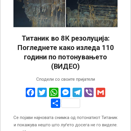
Титаник во 8К резолуција:
Погледнете како изледа 110
години по потонувањето
(ВИДЕО)
2022-
Сподели со своите пријатели
09-
01
Facebook
Twitter
WhatsApp
Messenger
Telegram
Viber
Gmail
Share
Се појави најновата снимка од потонатиот Титаник
и покажува нешто што луѓето досега не го виделе.