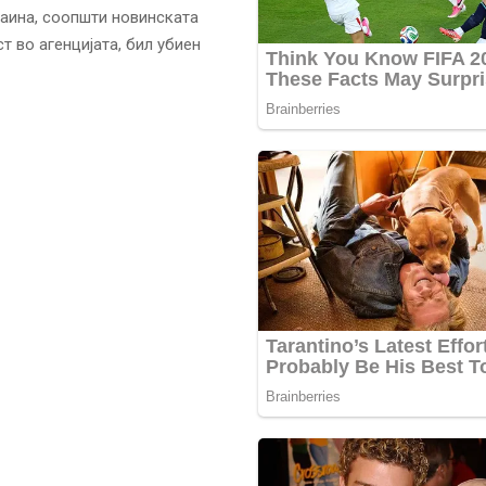
раина, соопшти новинската
т во агенцијата, бил убиен