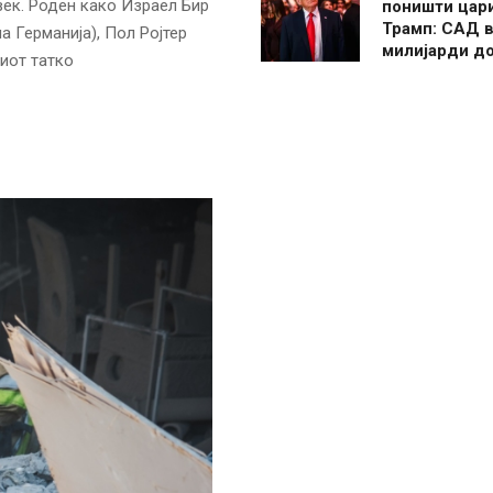
век. Роден како Израел Бир
поништи цар
Трамп: САД в
 Германија), Пол Ројтер
милијарди д
виот татко