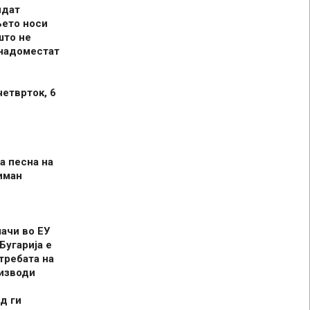
идат
њето носи
што не
 надоместат
четврток, 6
а песна на
иман
шачи во ЕУ
Бугарија е
требата на
оизводи
д ги