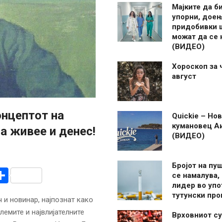
Мајките да б
упорни, дое
придобивки 
можат да се
(ВИДЕО)
Хороскоп за 
август
онцептот на
Quickie – Нов
кумановец А
а живее и денес!
(ВИДЕО)
Бројот на пу
r
am
r
mail
Share
се намалува, 
лидер во упо
тутунски пр
 и новинар, најпознат како
лемите и највлијателните
Врховниот су