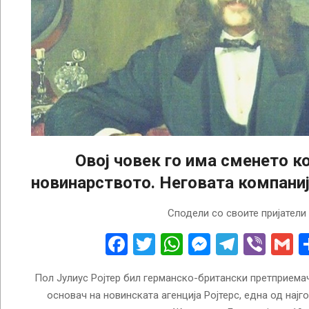
Овој човек го има сменето к
новинарството. Неговата компаниј
2025-
Сподели со своите пријатели
02-
25
Facebook
Twitter
WhatsApp
Messenge
Telegr
Vibe
G
Пол Јулиус Ројтер бил германско-британски претприемач
основач на новинската агенција Ројтерс, една од најго