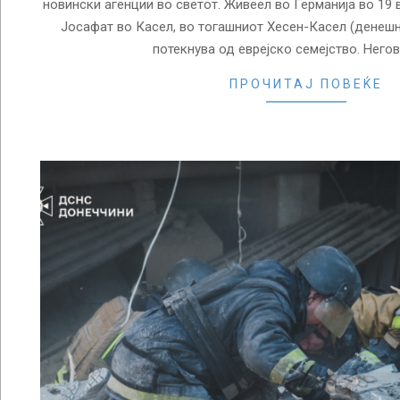
новински агенции во светот. Живеел во Германија во 19 
Јосафат во Касел, во тогашниот Хесен-Касел (денешна
потекнува од еврејско семејство. Него
ПРОЧИТАЈ ПОВЕЌЕ