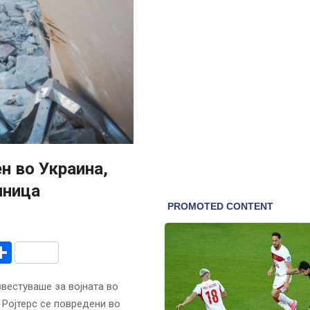
ен во Украина,
лница
r
am
r
mail
Share
звестуваше за војната во
а Ројтерс се повредени во