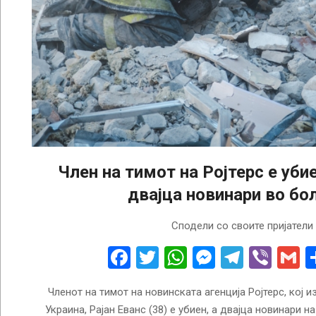
Член на тимот на Ројтерс е уби
двајца новинари во бо
2024-
Сподели со своите пријатели
08-
26
Facebook
Twitter
WhatsApp
Messenge
Telegr
Vibe
G
Членот на тимот на новинската агенција Ројтерс, кој и
Украина, Рајан Еванс (38) е убиен, а двајца новинари н