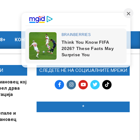
8+
КОНТАКТ
МАРКЕТИНГ
И
СЛЕДЕТЕ НЀ НА СОЦИЈАЛНИТЕ МРЕЖИ
мановец кој
рел дрва
ација
*
епале и
мановец