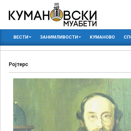
Skip
to
content
КУМАНОВСКИ
ВЕСТИ
ЗАНИМЛИВОСТИ
КУМАНОВО
СП
МУАБЕТИ
Primary
Navigation
Menu
Ројтерс