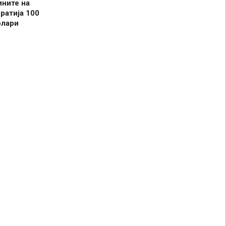
ините на
ратија 100
олари