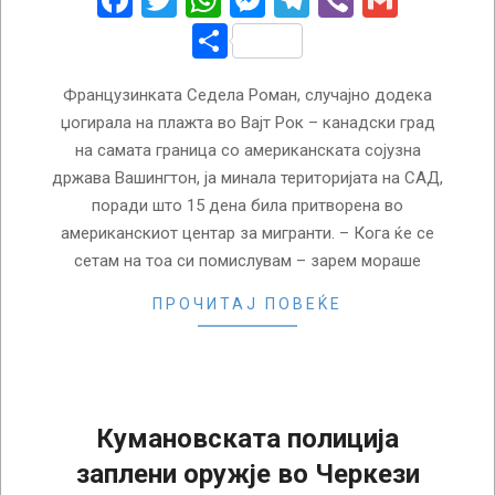
Facebook
Twitter
WhatsApp
Messenger
Telegram
Viber
Gmail
Share
Французинката Седела Роман, случајно додека
џогирала на плажта во Вајт Рок – канадски град
на самата граница со американската сојузна
држава Вашингтон, ја минала територијата на САД,
поради што 15 дена била притворена во
американскиот центар за мигранти. – Кога ќе се
сетам на тоа си помислувам – зарем мораше
ПРОЧИТАЈ ПОВЕЌЕ
Кумановската полиција
заплени оружје во Черкези