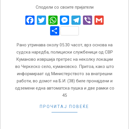
2018-
Сподели со своите пријатели
06-
22
Facebook
Twitter
WhatsApp
Messenger
Telegram
Viber
Gmail
Share
Рано утринава околу 05.30 часот, врз основа на
судска наредба, полициски службеници од СВР
Куманово извршија претрес на неколку локации
во Черкеско село, кумановско. Притоа, како што
информираат од Министерството за внатрешни
работи, во домот на Б.И. (38) биле пронајдени и
одземени една автоматска пушка и две рамки со
45
ПРОЧИТАЈ ПОВЕЌЕ