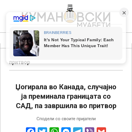
Skip
to
content
КУМАНОВСКИ
МУАБЕТИ
Primary
Navigation
Menu
притвор
Џогирала во Канада, случајно
ја преминала границата со
САД, па завршила во притвор
2018-
Сподели со своите пријатели
06-
25