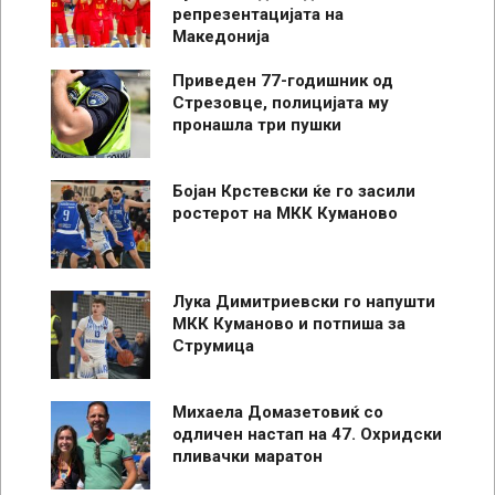
репрезентацијата на
Македонија
Приведен 77-годишник од
Стрезовце, полицијата му
пронашла три пушки
Бојан Крстевски ќе го засили
ростерот на МКК Куманово
Лука Димитриевски го напушти
МКК Куманово и потпиша за
Струмица
Михаела Домазетовиќ со
одличен настап на 47. Охридски
пливачки маратон