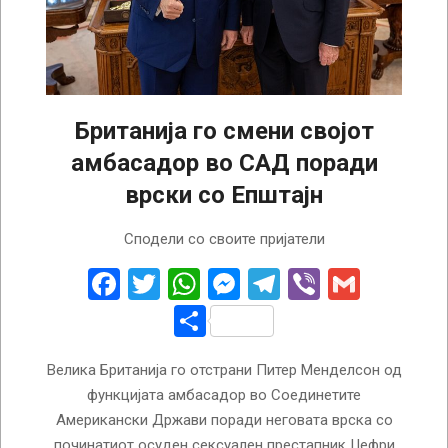
Британија го смени својот
амбасадор во САД поради
врски со Епштајн
2025-
Сподели со своите пријатели
09-
11
Facebook
Twitter
WhatsApp
Messenger
Telegram
Viber
Gmail
Share
Велика Британија го отстрани Питер Менделсон од
функцијата амбасадор во Соединетите
Американски Држави поради неговата врска со
починатиот осуден сексуален престапник Џефри